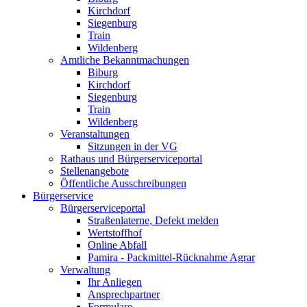
Kirchdorf
Siegenburg
Train
Wildenberg
Amtliche Bekanntmachungen
Biburg
Kirchdorf
Siegenburg
Train
Wildenberg
Veranstaltungen
Sitzungen in der VG
Rathaus und Bürgerserviceportal
Stellenangebote
Öffentliche Ausschreibungen
Bürgerservice
Bürgerserviceportal
Straßenlaterne, Defekt melden
Wertstoffhof
Online Abfall
Pamira - Packmittel-Rücknahme Agrar
Verwaltung
Ihr Anliegen
Ansprechpartner
Formulare