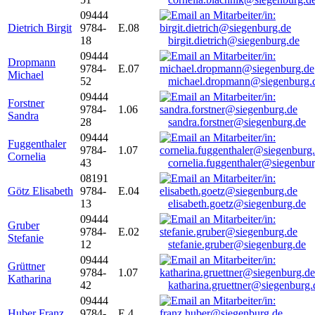
09444
Dietrich Birgit
9784-
E.08
18
birgit.dietrich@siegenburg.de
09444
Dropmann
9784-
E.07
Michael
52
michael.dropmann@siegenburg.
09444
Forstner
9784-
1.06
Sandra
28
sandra.forstner@siegenburg.de
09444
Fuggenthaler
9784-
1.07
Cornelia
43
cornelia.fuggenthaler@siegenbu
08191
Götz Elisabeth
9784-
E.04
13
elisabeth.goetz@siegenburg.de
09444
Gruber
9784-
E.02
Stefanie
12
stefanie.gruber@siegenburg.de
09444
Grüttner
9784-
1.07
Katharina
42
katharina.gruettner@siegenburg.
09444
Huber Franz
9784-
E 4