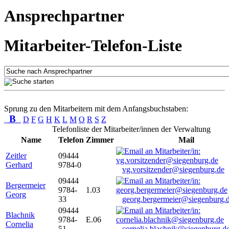
Ansprechpartner
Mitarbeiter-Telefon-Liste
Sprung zu den Mitarbeitern mit dem Anfangsbuchstaben:
B
D
F
G
H
K
L
M
O
R
S
Z
Telefonliste der Mitarbeiter/innen der Verwaltung
Name
Telefon
Zimmer
Mail
Zeitler
09444
Gerhard
9784-0
vg.vorsitzender@siegenburg.de
09444
Bergermeier
9784-
1.03
Georg
33
georg.bergermeier@siegenburg.
09444
Blachnik
9784-
E.06
Cornelia
51
cornelia.blachnik@siegenburg.d