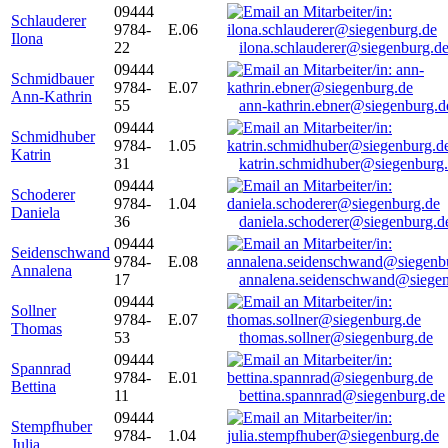
09444
Schlauderer
9784-
E.06
Ilona
22
ilona.schlauderer@siegenburg.d
09444
Schmidbauer
9784-
E.07
Ann-Kathrin
55
ann-kathrin.ebner@siegenburg.d
09444
Schmidhuber
9784-
1.05
Katrin
31
katrin.schmidhuber@siegenburg
09444
Schoderer
9784-
1.04
Daniela
36
daniela.schoderer@siegenburg.d
09444
Seidenschwand
9784-
E.08
Annalena
17
annalena.seidenschwand@siegen
09444
Sollner
9784-
E.07
Thomas
53
thomas.sollner@siegenburg.de
09444
Spannrad
9784-
E.01
Bettina
11
bettina.spannrad@siegenburg.de
09444
Stempfhuber
9784-
1.04
Julia