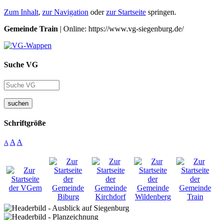
Zum Inhalt
,
zur Navigation
oder
zur Startseite
springen.
Gemeinde Train
| Online: https://www.vg-siegenburg.de/
Suche VG
suchen
Schriftgröße
A
A
A