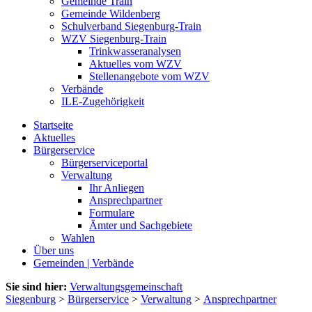
Gemeinde Train
Gemeinde Wildenberg
Schulverband Siegenburg-Train
WZV Siegenburg-Train
Trinkwasseranalysen
Aktuelles vom WZV
Stellenangebote vom WZV
Verbände
ILE-Zugehörigkeit
Startseite
Aktuelles
Bürgerservice
Bürgerserviceportal
Verwaltung
Ihr Anliegen
Ansprechpartner
Formulare
Ämter und Sachgebiete
Wahlen
Über uns
Gemeinden | Verbände
Sie sind hier:
Verwaltungsgemeinschaft
Siegenburg
>
Bürgerservice
>
Verwaltung
>
Ansprechpartner