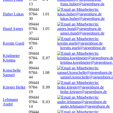
13
franz.huber@siegenburg.de
09444
Huber Lukas
9784-
1.01
30
lukas.huber@siegenburg.de
09444
Hund Agnes
9784-
1.05
37
agnes.hund@siegenburg.de
09444
Kerstin Gueli
9784-
45
kerstin.gueli@siegenbrug.de
09444
Köglmeier
9784-
E.07
Kristina
46
kristina.koeglmeier@siegenburg
09444
Konschelle
9784-
1.08
Samuel
44
samuel.konschelle@siegenburg.
09444
Krieger Heike
9784-
E.09
19
heike.krieger@siegenburg.de
09444
Lehmann
9784-
E.03
André
14
andre.lehmann@siegenburg.de
09444