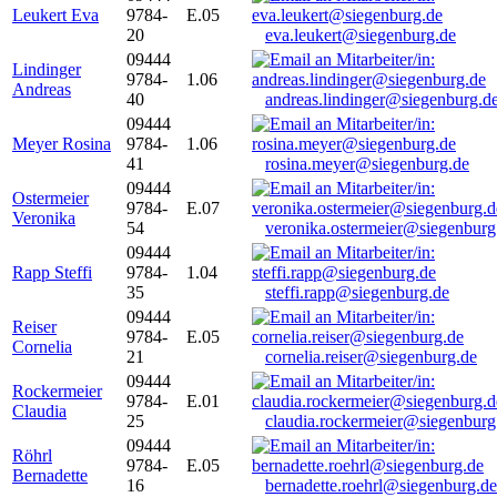
Leukert Eva
9784-
E.05
20
eva.leukert@siegenburg.de
09444
Lindinger
9784-
1.06
Andreas
40
andreas.lindinger@siegenburg.d
09444
Meyer Rosina
9784-
1.06
41
rosina.meyer@siegenburg.de
09444
Ostermeier
9784-
E.07
Veronika
54
veronika.ostermeier@siegenburg
09444
Rapp Steffi
9784-
1.04
35
steffi.rapp@siegenburg.de
09444
Reiser
9784-
E.05
Cornelia
21
cornelia.reiser@siegenburg.de
09444
Rockermeier
9784-
E.01
Claudia
25
claudia.rockermeier@siegenburg
09444
Röhrl
9784-
E.05
Bernadette
16
bernadette.roehrl@siegenburg.de