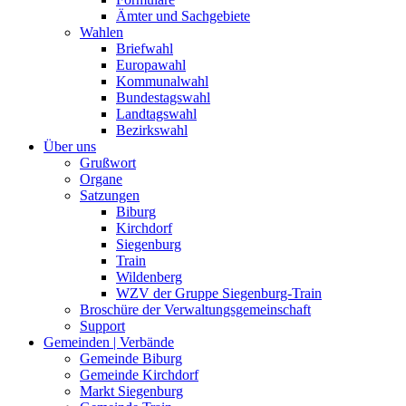
Ämter und Sachgebiete
Wahlen
Briefwahl
Europawahl
Kommunalwahl
Bundestagswahl
Landtagswahl
Bezirkswahl
Über uns
Grußwort
Organe
Satzungen
Biburg
Kirchdorf
Siegenburg
Train
Wildenberg
WZV der Gruppe Siegenburg-Train
Broschüre der Verwaltungsgemeinschaft
Support
Gemeinden | Verbände
Gemeinde Biburg
Gemeinde Kirchdorf
Markt Siegenburg