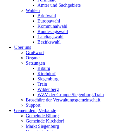
Ämter und Sachgebiete
Wahlen
Briefwahl
Europawahl
Kommunalwahl
Bundestagswahl
Landtagswahl
Bezirkswahl
Über uns
Grußwort
Organe
Satzungen
Biburg
Kirchdorf
Siegenburg
Train
Wildenberg
WZV der Gruppe Siegenburg-Train
Broschüre der Verwaltungsgemeinschaft
Support
Gemeinden | Verbände
Gemeinde Biburg
Gemeinde Kirchdorf
Markt Siegenburg