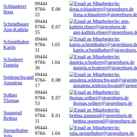
09444
Schlauderer
9784-
E.06
Ilona
22
ilona.schlauderer@siegenburg.d
09444
Schmidbauer
9784-
E.07
Ann-Kathrin
55
ann-kathrin.ebner@siegenburg.d
09444
Schmidhuber
9784-
1.05
Katrin
31
katrin.schmidhuber@siegenburg
09444
Schoderer
9784-
1.04
Daniela
36
daniela.schoderer@siegenburg.d
09444
Seidenschwand
9784-
E.08
Annalena
17
annalena.seidenschwand@siegen
09444
Sollner
9784-
E.07
Thomas
53
thomas.sollner@siegenburg.de
09444
Spannrad
9784-
E.01
Bettina
11
bettina.spannrad@siegenburg.de
09444
Stempfhuber
9784-
1.04
Julia