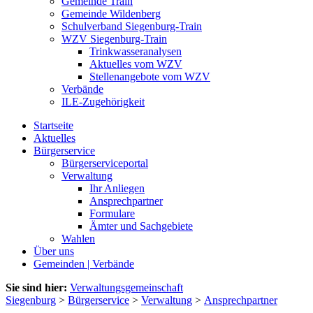
Gemeinde Train
Gemeinde Wildenberg
Schulverband Siegenburg-Train
WZV Siegenburg-Train
Trinkwasseranalysen
Aktuelles vom WZV
Stellenangebote vom WZV
Verbände
ILE-Zugehörigkeit
Startseite
Aktuelles
Bürgerservice
Bürgerserviceportal
Verwaltung
Ihr Anliegen
Ansprechpartner
Formulare
Ämter und Sachgebiete
Wahlen
Über uns
Gemeinden | Verbände
Sie sind hier:
Verwaltungsgemeinschaft
Siegenburg
>
Bürgerservice
>
Verwaltung
>
Ansprechpartner