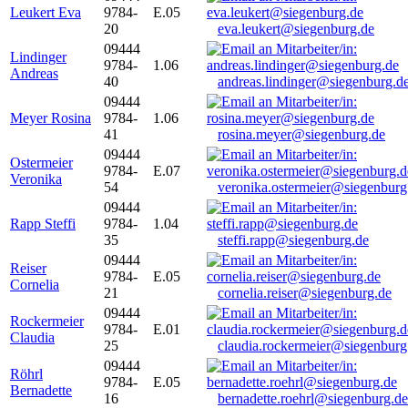
Leukert Eva
9784-
E.05
20
eva.leukert@siegenburg.de
09444
Lindinger
9784-
1.06
Andreas
40
andreas.lindinger@siegenburg.d
09444
Meyer Rosina
9784-
1.06
41
rosina.meyer@siegenburg.de
09444
Ostermeier
9784-
E.07
Veronika
54
veronika.ostermeier@siegenburg
09444
Rapp Steffi
9784-
1.04
35
steffi.rapp@siegenburg.de
09444
Reiser
9784-
E.05
Cornelia
21
cornelia.reiser@siegenburg.de
09444
Rockermeier
9784-
E.01
Claudia
25
claudia.rockermeier@siegenburg
09444
Röhrl
9784-
E.05
Bernadette
16
bernadette.roehrl@siegenburg.de