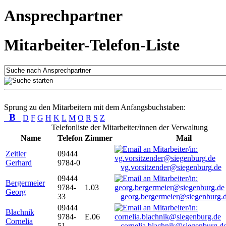
Ansprechpartner
Mitarbeiter-Telefon-Liste
Sprung zu den Mitarbeitern mit dem Anfangsbuchstaben:
B
D
F
G
H
K
L
M
O
R
S
Z
Telefonliste der Mitarbeiter/innen der Verwaltung
Name
Telefon
Zimmer
Mail
Zeitler
09444
Gerhard
9784-0
vg.vorsitzender@siegenburg.de
09444
Bergermeier
9784-
1.03
Georg
33
georg.bergermeier@siegenburg.
09444
Blachnik
9784-
E.06
Cornelia
51
cornelia.blachnik@siegenburg.d