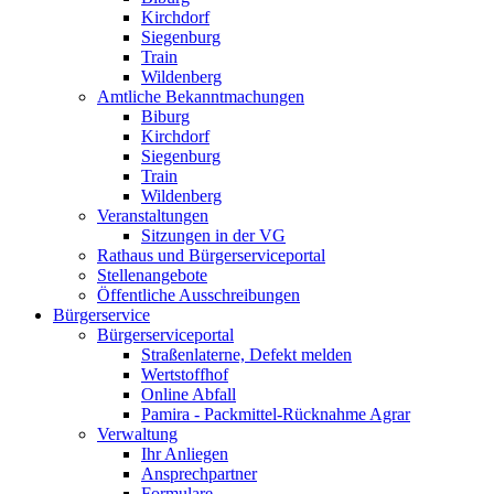
Kirchdorf
Siegenburg
Train
Wildenberg
Amtliche Bekanntmachungen
Biburg
Kirchdorf
Siegenburg
Train
Wildenberg
Veranstaltungen
Sitzungen in der VG
Rathaus und Bürgerserviceportal
Stellenangebote
Öffentliche Ausschreibungen
Bürgerservice
Bürgerserviceportal
Straßenlaterne, Defekt melden
Wertstoffhof
Online Abfall
Pamira - Packmittel-Rücknahme Agrar
Verwaltung
Ihr Anliegen
Ansprechpartner
Formulare