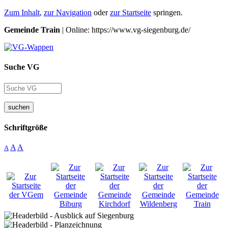
Zum Inhalt
,
zur Navigation
oder
zur Startseite
springen.
Gemeinde Train
| Online: https://www.vg-siegenburg.de/
Suche VG
suchen
Schriftgröße
A
A
A