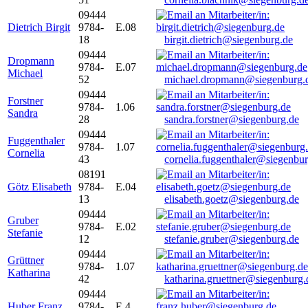
09444
Dietrich Birgit
9784-
E.08
18
birgit.dietrich@siegenburg.de
09444
Dropmann
9784-
E.07
Michael
52
michael.dropmann@siegenburg.
09444
Forstner
9784-
1.06
Sandra
28
sandra.forstner@siegenburg.de
09444
Fuggenthaler
9784-
1.07
Cornelia
43
cornelia.fuggenthaler@siegenbu
08191
Götz Elisabeth
9784-
E.04
13
elisabeth.goetz@siegenburg.de
09444
Gruber
9784-
E.02
Stefanie
12
stefanie.gruber@siegenburg.de
09444
Grüttner
9784-
1.07
Katharina
42
katharina.gruettner@siegenburg.
09444
Huber Franz
9784-
E 4