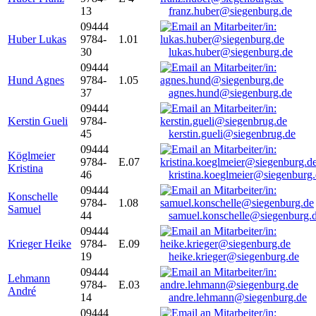
13
franz.huber@siegenburg.de
09444
Huber Lukas
9784-
1.01
30
lukas.huber@siegenburg.de
09444
Hund Agnes
9784-
1.05
37
agnes.hund@siegenburg.de
09444
Kerstin Gueli
9784-
45
kerstin.gueli@siegenbrug.de
09444
Köglmeier
9784-
E.07
Kristina
46
kristina.koeglmeier@siegenburg
09444
Konschelle
9784-
1.08
Samuel
44
samuel.konschelle@siegenburg.
09444
Krieger Heike
9784-
E.09
19
heike.krieger@siegenburg.de
09444
Lehmann
9784-
E.03
André
14
andre.lehmann@siegenburg.de
09444