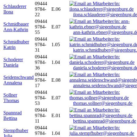
09444
Schlauderer
9784-
E.06
Ilona
22
ilona.schlauderer@siegenburg.d
09444
Schmidbauer
9784-
E.07
Ann-Kathrin
55
ann-kathrin.ebner@siegenburg.d
09444
Schmidhuber
9784-
1.05
Katrin
31
katrin.schmidhuber@siegenburg
09444
Schoderer
9784-
1.04
Daniela
36
daniela.schoderer@siegenburg.d
09444
Seidenschwand
9784-
E.08
Annalena
17
annalena.seidenschwand@siegen
09444
Sollner
9784-
E.07
Thomas
53
thomas.sollner@siegenburg.de
09444
Spannrad
9784-
E.01
Bettina
11
bettina.spannrad@siegenburg.de
09444
Stempfhuber
9784-
1.04
Julia