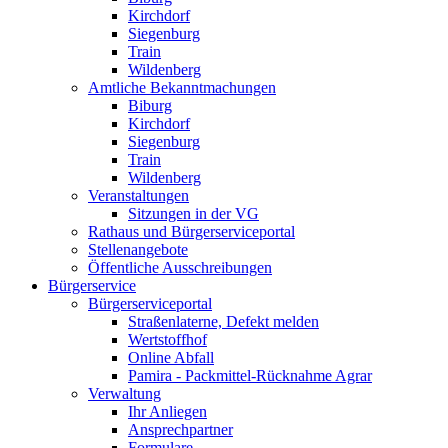
Kirchdorf
Siegenburg
Train
Wildenberg
Amtliche Bekanntmachungen
Biburg
Kirchdorf
Siegenburg
Train
Wildenberg
Veranstaltungen
Sitzungen in der VG
Rathaus und Bürgerserviceportal
Stellenangebote
Öffentliche Ausschreibungen
Bürgerservice
Bürgerserviceportal
Straßenlaterne, Defekt melden
Wertstoffhof
Online Abfall
Pamira - Packmittel-Rücknahme Agrar
Verwaltung
Ihr Anliegen
Ansprechpartner
Formulare