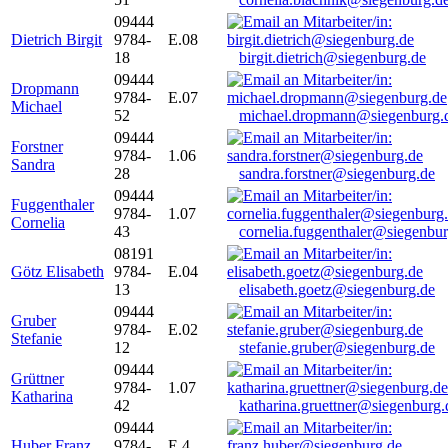
09444
Dietrich Birgit
9784-
E.08
18
birgit.dietrich@siegenburg.de
09444
Dropmann
9784-
E.07
Michael
52
michael.dropmann@siegenburg.
09444
Forstner
9784-
1.06
Sandra
28
sandra.forstner@siegenburg.de
09444
Fuggenthaler
9784-
1.07
Cornelia
43
cornelia.fuggenthaler@siegenbu
08191
Götz Elisabeth
9784-
E.04
13
elisabeth.goetz@siegenburg.de
09444
Gruber
9784-
E.02
Stefanie
12
stefanie.gruber@siegenburg.de
09444
Grüttner
9784-
1.07
Katharina
42
katharina.gruettner@siegenburg.
09444
Huber Franz
9784-
E 4