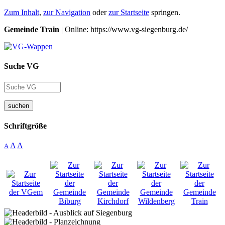
Zum Inhalt
,
zur Navigation
oder
zur Startseite
springen.
Gemeinde Train
| Online: https://www.vg-siegenburg.de/
Suche VG
suchen
Schriftgröße
A
A
A