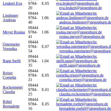
Leukert Eva
9784-
E.05
20
eva.leukert@siegenburg.de
09444
Lindinger
9784-
1.06
Andreas
40
andreas.lindinger@siegenburg.d
09444
Meyer Rosina
9784-
1.06
41
rosina.meyer@siegenburg.de
09444
Ostermeier
9784-
E.07
Veronika
54
veronika.ostermeier@siegenburg
09444
Rapp Steffi
9784-
1.04
35
steffi.rapp@siegenburg.de
09444
Reiser
9784-
E.05
Cornelia
21
cornelia.reiser@siegenburg.de
09444
Rockermeier
9784-
E.01
Claudia
25
claudia.rockermeier@siegenburg
09444
Röhrl
9784-
E.05
Bernadette
16
bernadette.roehrl@siegenburg.de