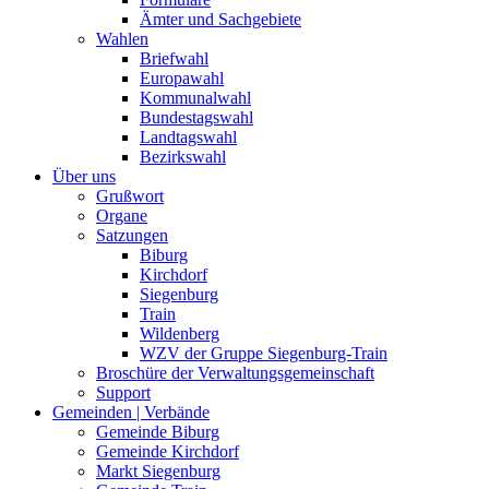
Ämter und Sachgebiete
Wahlen
Briefwahl
Europawahl
Kommunalwahl
Bundestagswahl
Landtagswahl
Bezirkswahl
Über uns
Grußwort
Organe
Satzungen
Biburg
Kirchdorf
Siegenburg
Train
Wildenberg
WZV der Gruppe Siegenburg-Train
Broschüre der Verwaltungsgemeinschaft
Support
Gemeinden | Verbände
Gemeinde Biburg
Gemeinde Kirchdorf
Markt Siegenburg