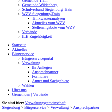
Gemeinde Train
Gemeinde Wildenberg
Schulverband Siegenburg-Train
WZV Siegenburg-Train
Trinkwasseranalysen
Aktuelles vom WZV
Stellenangebote vom WZV
Verbände
ILE-Zugehörigkeit
Startseite
Aktuelles
Bürgerservice
Bürgerserviceportal
Verwaltung
Ihr Anliegen
Ansprechpartner
Formulare
Ämter und Sachgebiete
Wahlen
Über uns
Gemeinden | Verbände
Sie sind hier:
Verwaltungsgemeinschaft
Siegenburg
>
Bürgerservice
>
Verwaltung
>
Ansprechpartner