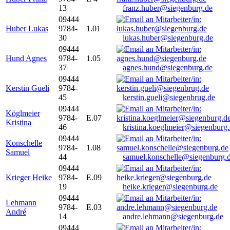
13
franz.huber@siegenburg.de
09444
Huber Lukas
9784-
1.01
30
lukas.huber@siegenburg.de
09444
Hund Agnes
9784-
1.05
37
agnes.hund@siegenburg.de
09444
Kerstin Gueli
9784-
45
kerstin.gueli@siegenbrug.de
09444
Köglmeier
9784-
E.07
Kristina
46
kristina.koeglmeier@siegenburg
09444
Konschelle
9784-
1.08
Samuel
44
samuel.konschelle@siegenburg.
09444
Krieger Heike
9784-
E.09
19
heike.krieger@siegenburg.de
09444
Lehmann
9784-
E.03
André
14
andre.lehmann@siegenburg.de
09444