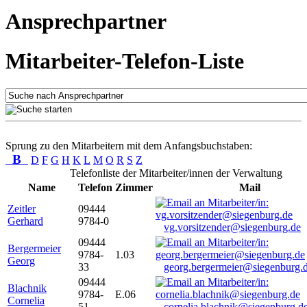
Ansprechpartner
Mitarbeiter-Telefon-Liste
Sprung zu den Mitarbeitern mit dem Anfangsbuchstaben:
B
D
F
G
H
K
L
M
O
R
S
Z
Telefonliste der Mitarbeiter/innen der Verwaltung
Name
Telefon
Zimmer
Mail
Zeitler
09444
Gerhard
9784-0
vg.vorsitzender@siegenburg.de
09444
Bergermeier
9784-
1.03
Georg
33
georg.bergermeier@siegenburg.
09444
Blachnik
9784-
E.06
Cornelia
51
cornelia.blachnik@siegenburg.d