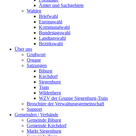
Ämter und Sachgebiete
Wahlen
Briefwahl
Europawahl
Kommunalwahl
Bundestagswahl
Landtagswahl
Bezirkswahl
Über uns
Grußwort
Organe
Satzungen
Biburg
Kirchdorf
Siegenburg
Train
Wildenberg
WZV der Gruppe Siegenburg-Train
Broschüre der Verwaltungsgemeinschaft
Support
Gemeinden | Verbände
Gemeinde Biburg
Gemeinde Kirchdorf
Markt Siegenburg