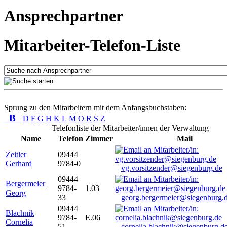
Ansprechpartner
Mitarbeiter-Telefon-Liste
Sprung zu den Mitarbeitern mit dem Anfangsbuchstaben:
B
D
F
G
H
K
L
M
O
R
S
Z
Telefonliste der Mitarbeiter/innen der Verwaltung
Name
Telefon
Zimmer
Mail
Zeitler
09444
Gerhard
9784-0
vg.vorsitzender@siegenburg.de
09444
Bergermeier
9784-
1.03
Georg
33
georg.bergermeier@siegenburg.
09444
Blachnik
9784-
E.06
Cornelia
51
cornelia.blachnik@siegenburg.d