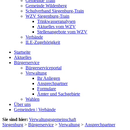
Gemeinde Train
Gemeinde Wildenberg
Schulverband Siegenburg-Train
WZV Siegenburg-Train
Trinkwasseranalysen
Aktuelles vom WZV
Stellenangebote vom WZV
Verbände
ILE-Zugehörigkeit
Startseite
Aktuelles
Bürgerservice
Bürgerserviceportal
Verwaltung
Ihr Anliegen
Ansprechpartner
Formulare
Ämter und Sachgebiete
Wahlen
Über uns
Gemeinden | Verbände
Sie sind hier:
Verwaltungsgemeinschaft
Siegenburg
>
Bürgerservice
>
Verwaltung
>
Ansprechpartner