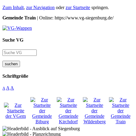
Zum Inhalt
,
zur Navigation
oder
zur Startseite
springen.
Gemeinde Train
| Online: https://www.vg-siegenburg.de/
Suche VG
suchen
Schriftgröße
A
A
A