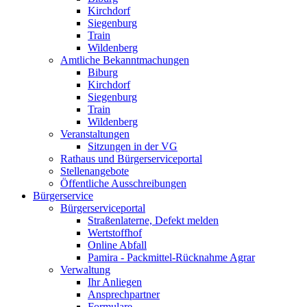
Kirchdorf
Siegenburg
Train
Wildenberg
Amtliche Bekanntmachungen
Biburg
Kirchdorf
Siegenburg
Train
Wildenberg
Veranstaltungen
Sitzungen in der VG
Rathaus und Bürgerserviceportal
Stellenangebote
Öffentliche Ausschreibungen
Bürgerservice
Bürgerserviceportal
Straßenlaterne, Defekt melden
Wertstoffhof
Online Abfall
Pamira - Packmittel-Rücknahme Agrar
Verwaltung
Ihr Anliegen
Ansprechpartner
Formulare