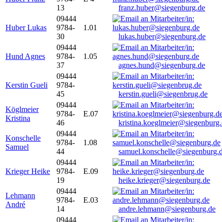
13
franz.huber@siegenburg.de
09444
Huber Lukas
9784-
1.01
30
lukas.huber@siegenburg.de
09444
Hund Agnes
9784-
1.05
37
agnes.hund@siegenburg.de
09444
Kerstin Gueli
9784-
45
kerstin.gueli@siegenbrug.de
09444
Köglmeier
9784-
E.07
Kristina
46
kristina.koeglmeier@siegenburg
09444
Konschelle
9784-
1.08
Samuel
44
samuel.konschelle@siegenburg.
09444
Krieger Heike
9784-
E.09
19
heike.krieger@siegenburg.de
09444
Lehmann
9784-
E.03
André
14
andre.lehmann@siegenburg.de
09444