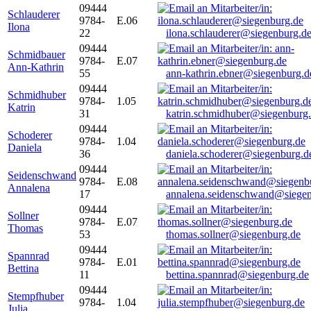
09444
Schlauderer
9784-
E.06
Ilona
22
ilona.schlauderer@siegenburg.d
09444
Schmidbauer
9784-
E.07
Ann-Kathrin
55
ann-kathrin.ebner@siegenburg.d
09444
Schmidhuber
9784-
1.05
Katrin
31
katrin.schmidhuber@siegenburg
09444
Schoderer
9784-
1.04
Daniela
36
daniela.schoderer@siegenburg.d
09444
Seidenschwand
9784-
E.08
Annalena
17
annalena.seidenschwand@siegen
09444
Sollner
9784-
E.07
Thomas
53
thomas.sollner@siegenburg.de
09444
Spannrad
9784-
E.01
Bettina
11
bettina.spannrad@siegenburg.de
09444
Stempfhuber
9784-
1.04
Julia