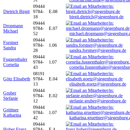
09444
Dietrich Birgit
9784-
E.08
18
birgit.dietrich@siegenburg.de
09444
Dropmann
9784-
E.07
Michael
52
michael.dropmann@siegenburg.
09444
Forstner
9784-
1.06
Sandra
28
sandra.forstner@siegenburg.de
09444
Fuggenthaler
9784-
1.07
Cornelia
43
cornelia.fuggenthaler@siegenbu
08191
Götz Elisabeth
9784-
E.04
13
elisabeth.goetz@siegenburg.de
09444
Gruber
9784-
E.02
Stefanie
12
stefanie.gruber@siegenburg.de
09444
Grüttner
9784-
1.07
Katharina
42
katharina.gruettner@siegenburg.
09444
Huber Franz
9784-
E 4