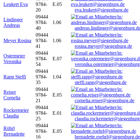
Leukert Eva
9784-
E.05
20
eva.leukert@siegenburg.de
09444
Lindinger
9784-
1.06
Andreas
40
andreas.lindinger@siegenburg.d
09444
Meyer Rosina
9784-
1.06
41
rosina.meyer@siegenburg.de
09444
Ostermeier
9784-
E.07
Veronika
54
veronika.ostermeier@siegenburg
09444
Rapp Steffi
9784-
1.04
35
steffi.rapp@siegenburg.de
09444
Reiser
9784-
E.05
Cornelia
21
cornelia.reiser@siegenburg.de
09444
Rockermeier
9784-
E.01
Claudia
25
claudia.rockermeier@siegenburg
09444
Röhrl
9784-
E.05
Bernadette
16
bernadette.roehrl@siegenburg.de