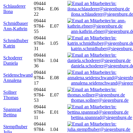
09444
Schlauderer
9784-
E.06
Ilona
22
ilona.schlauderer@siegenburg.d
09444
Schmidbauer
9784-
E.07
Ann-Kathrin
55
ann-kathrin.ebner@siegenburg.d
09444
Schmidhuber
9784-
1.05
Katrin
31
katrin.schmidhuber@siegenburg
09444
Schoderer
9784-
1.04
Daniela
36
daniela.schoderer@siegenburg.d
09444
Seidenschwand
9784-
E.08
Annalena
17
annalena.seidenschwand@siegen
09444
Sollner
9784-
E.07
Thomas
53
thomas.sollner@siegenburg.de
09444
Spannrad
9784-
E.01
Bettina
11
bettina.spannrad@siegenburg.de
09444
Stempfhuber
9784-
1.04
Julia