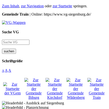
Zum Inhalt
,
zur Navigation
oder
zur Startseite
springen.
Gemeinde Train
| Online: https://www.vg-siegenburg.de/
Suche VG
suchen
Schriftgröße
A
A
A