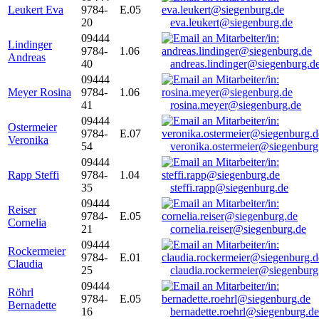
Leukert Eva
9784-
E.05
20
eva.leukert@siegenburg.de
09444
Lindinger
9784-
1.06
Andreas
40
andreas.lindinger@siegenburg.d
09444
Meyer Rosina
9784-
1.06
41
rosina.meyer@siegenburg.de
09444
Ostermeier
9784-
E.07
Veronika
54
veronika.ostermeier@siegenburg
09444
Rapp Steffi
9784-
1.04
35
steffi.rapp@siegenburg.de
09444
Reiser
9784-
E.05
Cornelia
21
cornelia.reiser@siegenburg.de
09444
Rockermeier
9784-
E.01
Claudia
25
claudia.rockermeier@siegenburg
09444
Röhrl
9784-
E.05
Bernadette
16
bernadette.roehrl@siegenburg.de