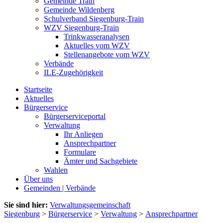
Gemeinde Train
Gemeinde Wildenberg
Schulverband Siegenburg-Train
WZV Siegenburg-Train
Trinkwasseranalysen
Aktuelles vom WZV
Stellenangebote vom WZV
Verbände
ILE-Zugehörigkeit
Startseite
Aktuelles
Bürgerservice
Bürgerserviceportal
Verwaltung
Ihr Anliegen
Ansprechpartner
Formulare
Ämter und Sachgebiete
Wahlen
Über uns
Gemeinden | Verbände
Sie sind hier:
Verwaltungsgemeinschaft
Siegenburg
>
Bürgerservice
>
Verwaltung
>
Ansprechpartner