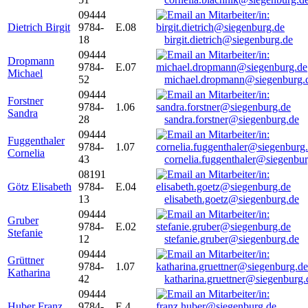
09444
Dietrich Birgit
9784-
E.08
18
birgit.dietrich@siegenburg.de
09444
Dropmann
9784-
E.07
Michael
52
michael.dropmann@siegenburg.
09444
Forstner
9784-
1.06
Sandra
28
sandra.forstner@siegenburg.de
09444
Fuggenthaler
9784-
1.07
Cornelia
43
cornelia.fuggenthaler@siegenbu
08191
Götz Elisabeth
9784-
E.04
13
elisabeth.goetz@siegenburg.de
09444
Gruber
9784-
E.02
Stefanie
12
stefanie.gruber@siegenburg.de
09444
Grüttner
9784-
1.07
Katharina
42
katharina.gruettner@siegenburg.
09444
Huber Franz
9784-
E 4