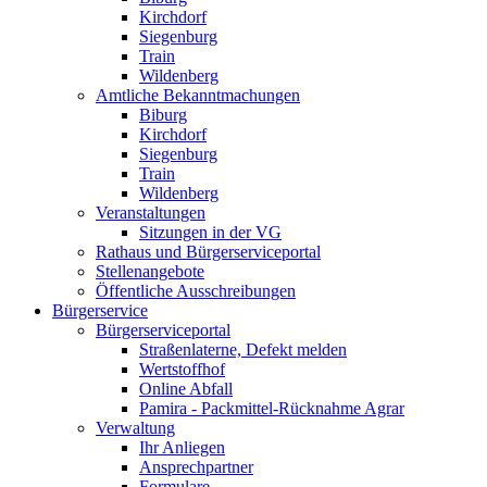
Kirchdorf
Siegenburg
Train
Wildenberg
Amtliche Bekanntmachungen
Biburg
Kirchdorf
Siegenburg
Train
Wildenberg
Veranstaltungen
Sitzungen in der VG
Rathaus und Bürgerserviceportal
Stellenangebote
Öffentliche Ausschreibungen
Bürgerservice
Bürgerserviceportal
Straßenlaterne, Defekt melden
Wertstoffhof
Online Abfall
Pamira - Packmittel-Rücknahme Agrar
Verwaltung
Ihr Anliegen
Ansprechpartner
Formulare