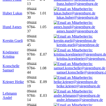
13
franz.huber@siegenburg.de
09444
Huber Lukas
9784-
1.01
30
lukas.huber@siegenburg.de
09444
Hund Agnes
9784-
1.05
37
agnes.hund@siegenburg.de
09444
Kerstin Gueli
9784-
45
kerstin.gueli@siegenbrug.de
09444
Köglmeier
9784-
E.07
Kristina
46
kristina.koeglmeier@siegenburg
09444
Konschelle
9784-
1.08
Samuel
44
samuel.konschelle@siegenburg.
09444
Krieger Heike
9784-
E.09
19
heike.krieger@siegenburg.de
09444
Lehmann
9784-
E.03
André
14
andre.lehmann@siegenburg.de
09444