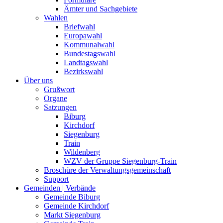
Ämter und Sachgebiete
Wahlen
Briefwahl
Europawahl
Kommunalwahl
Bundestagswahl
Landtagswahl
Bezirkswahl
Über uns
Grußwort
Organe
Satzungen
Biburg
Kirchdorf
Siegenburg
Train
Wildenberg
WZV der Gruppe Siegenburg-Train
Broschüre der Verwaltungsgemeinschaft
Support
Gemeinden | Verbände
Gemeinde Biburg
Gemeinde Kirchdorf
Markt Siegenburg