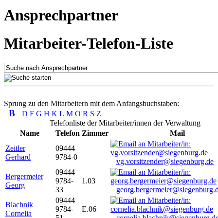
Ansprechpartner
Mitarbeiter-Telefon-Liste
Sprung zu den Mitarbeitern mit dem Anfangsbuchstaben:
B
D
F
G
H
K
L
M
O
R
S
Z
Telefonliste der Mitarbeiter/innen der Verwaltung
Name
Telefon
Zimmer
Mail
Zeitler
09444
Gerhard
9784-0
vg.vorsitzender@siegenburg.de
09444
Bergermeier
9784-
1.03
Georg
33
georg.bergermeier@siegenburg.
09444
Blachnik
9784-
E.06
Cornelia
51
cornelia.blachnik@siegenburg.d