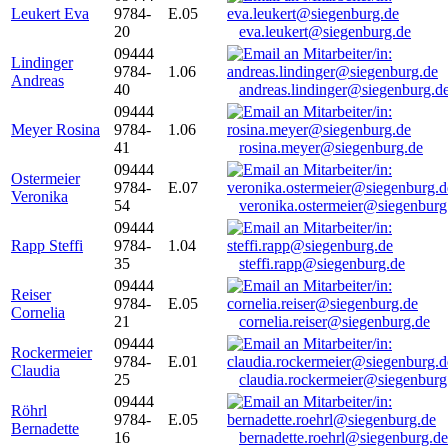
Leukert Eva
9784-
E.05
20
eva.leukert@siegenburg.de
09444
Lindinger
9784-
1.06
Andreas
40
andreas.lindinger@siegenburg.d
09444
Meyer Rosina
9784-
1.06
41
rosina.meyer@siegenburg.de
09444
Ostermeier
9784-
E.07
Veronika
54
veronika.ostermeier@siegenburg
09444
Rapp Steffi
9784-
1.04
35
steffi.rapp@siegenburg.de
09444
Reiser
9784-
E.05
Cornelia
21
cornelia.reiser@siegenburg.de
09444
Rockermeier
9784-
E.01
Claudia
25
claudia.rockermeier@siegenburg
09444
Röhrl
9784-
E.05
Bernadette
16
bernadette.roehrl@siegenburg.de