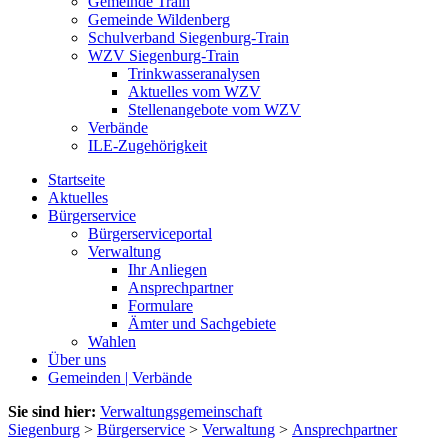
Gemeinde Train
Gemeinde Wildenberg
Schulverband Siegenburg-Train
WZV Siegenburg-Train
Trinkwasseranalysen
Aktuelles vom WZV
Stellenangebote vom WZV
Verbände
ILE-Zugehörigkeit
Startseite
Aktuelles
Bürgerservice
Bürgerserviceportal
Verwaltung
Ihr Anliegen
Ansprechpartner
Formulare
Ämter und Sachgebiete
Wahlen
Über uns
Gemeinden | Verbände
Sie sind hier:
Verwaltungsgemeinschaft
Siegenburg
>
Bürgerservice
>
Verwaltung
>
Ansprechpartner