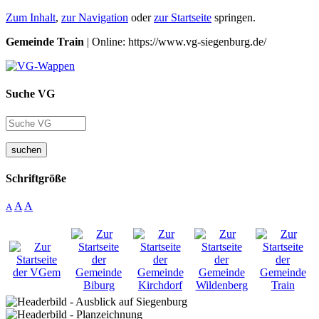
Zum Inhalt
,
zur Navigation
oder
zur Startseite
springen.
Gemeinde Train
| Online: https://www.vg-siegenburg.de/
Suche VG
suchen
Schriftgröße
A
A
A