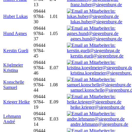
13
franz.huber@siegenburg.de
09444
Huber Lukas
9784-
1.01
30
lukas.huber@siegenburg.de
09444
Hund Agnes
9784-
1.05
37
agnes.hund@siegenburg.de
09444
Kerstin Gueli
9784-
45
kerstin.gueli@siegenbrug.de
09444
Köglmeier
9784-
E.07
Kristina
46
kristina.koeglmeier@siegenburg
09444
Konschelle
9784-
1.08
Samuel
44
samuel.konschelle@siegenburg.
09444
Krieger Heike
9784-
E.09
19
heike.krieger@siegenburg.de
09444
Lehmann
9784-
E.03
André
14
andre.lehmann@siegenburg.de
09444