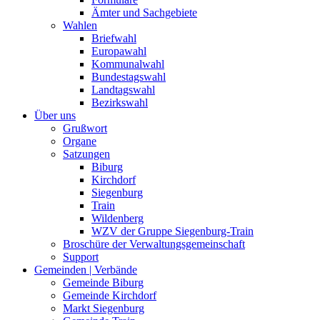
Ämter und Sachgebiete
Wahlen
Briefwahl
Europawahl
Kommunalwahl
Bundestagswahl
Landtagswahl
Bezirkswahl
Über uns
Grußwort
Organe
Satzungen
Biburg
Kirchdorf
Siegenburg
Train
Wildenberg
WZV der Gruppe Siegenburg-Train
Broschüre der Verwaltungsgemeinschaft
Support
Gemeinden | Verbände
Gemeinde Biburg
Gemeinde Kirchdorf
Markt Siegenburg