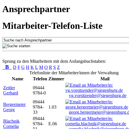
Ansprechpartner
Mitarbeiter-Telefon-Liste
Sprung zu den Mitarbeitern mit dem Anfangsbuchstaben:
B
D
F
G
H
K
L
M
O
R
S
Z
Telefonliste der Mitarbeiter/innen der Verwaltung
Name
Telefon
Zimmer
Mail
Zeitler
09444
Gerhard
9784-0
vg.vorsitzender@siegenburg.de
09444
Bergermeier
9784-
1.03
Georg
33
georg.bergermeier@siegenburg.
09444
Blachnik
9784-
E.06
Cornelia
51
cornelia.blachnik@siegenburg.d