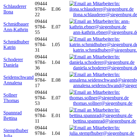
09444
Schlauderer
9784-
E.06
Ilona
22
ilona.schlauderer@siegenburg.d
09444
Schmidbauer
9784-
E.07
Ann-Kathrin
55
ann-kathrin.ebner@siegenburg.d
09444
Schmidhuber
9784-
1.05
Katrin
31
katrin.schmidhuber@siegenburg
09444
Schoderer
9784-
1.04
Daniela
36
daniela.schoderer@siegenburg.d
09444
Seidenschwand
9784-
E.08
Annalena
17
annalena.seidenschwand@siegen
09444
Sollner
9784-
E.07
Thomas
53
thomas.sollner@siegenburg.de
09444
Spannrad
9784-
E.01
Bettina
11
bettina.spannrad@siegenburg.de
09444
Stempfhuber
9784-
1.04
Julia