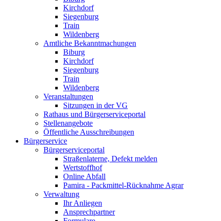
Kirchdorf
Siegenburg
Train
Wildenberg
Amtliche Bekanntmachungen
Biburg
Kirchdorf
Siegenburg
Train
Wildenberg
Veranstaltungen
Sitzungen in der VG
Rathaus und Bürgerserviceportal
Stellenangebote
Öffentliche Ausschreibungen
Bürgerservice
Bürgerserviceportal
Straßenlaterne, Defekt melden
Wertstoffhof
Online Abfall
Pamira - Packmittel-Rücknahme Agrar
Verwaltung
Ihr Anliegen
Ansprechpartner
Formulare