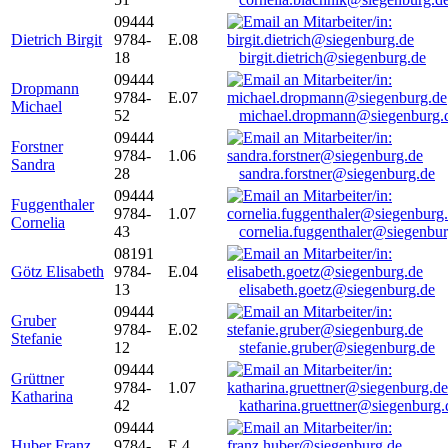
09444
Dietrich Birgit
9784-
E.08
18
birgit.dietrich@siegenburg.de
09444
Dropmann
9784-
E.07
Michael
52
michael.dropmann@siegenburg.
09444
Forstner
9784-
1.06
Sandra
28
sandra.forstner@siegenburg.de
09444
Fuggenthaler
9784-
1.07
Cornelia
43
cornelia.fuggenthaler@siegenbu
08191
Götz Elisabeth
9784-
E.04
13
elisabeth.goetz@siegenburg.de
09444
Gruber
9784-
E.02
Stefanie
12
stefanie.gruber@siegenburg.de
09444
Grüttner
9784-
1.07
Katharina
42
katharina.gruettner@siegenburg.
09444
Huber Franz
9784-
E 4