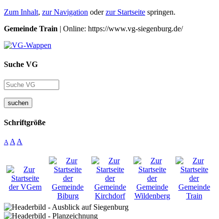
Zum Inhalt
,
zur Navigation
oder
zur Startseite
springen.
Gemeinde Train
| Online: https://www.vg-siegenburg.de/
Suche VG
suchen
Schriftgröße
A
A
A