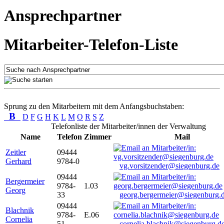
Ansprechpartner
Mitarbeiter-Telefon-Liste
Sprung zu den Mitarbeitern mit dem Anfangsbuchstaben:
B
D
F
G
H
K
L
M
O
R
S
Z
Telefonliste der Mitarbeiter/innen der Verwaltung
Name
Telefon
Zimmer
Mail
Zeitler
09444
Gerhard
9784-0
vg.vorsitzender@siegenburg.de
09444
Bergermeier
9784-
1.03
Georg
33
georg.bergermeier@siegenburg.
09444
Blachnik
9784-
E.06
Cornelia
51
cornelia.blachnik@siegenburg.d