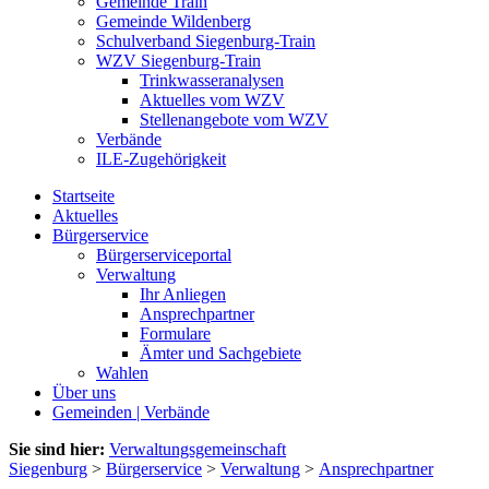
Gemeinde Train
Gemeinde Wildenberg
Schulverband Siegenburg-Train
WZV Siegenburg-Train
Trinkwasseranalysen
Aktuelles vom WZV
Stellenangebote vom WZV
Verbände
ILE-Zugehörigkeit
Startseite
Aktuelles
Bürgerservice
Bürgerserviceportal
Verwaltung
Ihr Anliegen
Ansprechpartner
Formulare
Ämter und Sachgebiete
Wahlen
Über uns
Gemeinden | Verbände
Sie sind hier:
Verwaltungsgemeinschaft
Siegenburg
>
Bürgerservice
>
Verwaltung
>
Ansprechpartner