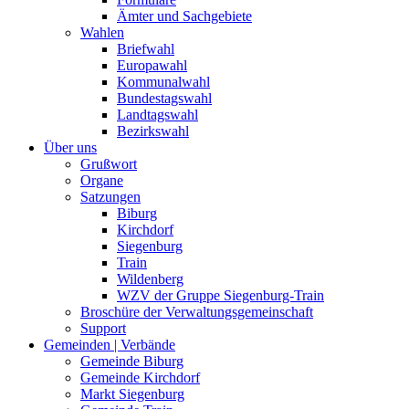
Ämter und Sachgebiete
Wahlen
Briefwahl
Europawahl
Kommunalwahl
Bundestagswahl
Landtagswahl
Bezirkswahl
Über uns
Grußwort
Organe
Satzungen
Biburg
Kirchdorf
Siegenburg
Train
Wildenberg
WZV der Gruppe Siegenburg-Train
Broschüre der Verwaltungsgemeinschaft
Support
Gemeinden | Verbände
Gemeinde Biburg
Gemeinde Kirchdorf
Markt Siegenburg