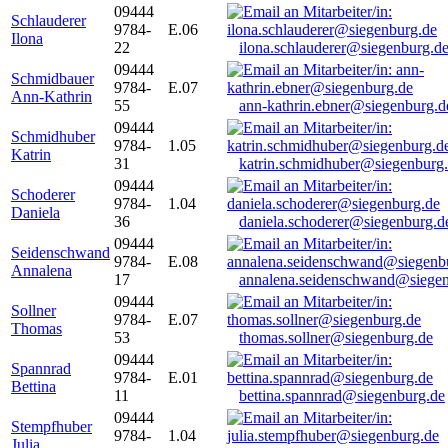
09444
Schlauderer
9784-
E.06
Ilona
22
ilona.schlauderer@siegenburg.d
09444
Schmidbauer
9784-
E.07
Ann-Kathrin
55
ann-kathrin.ebner@siegenburg.d
09444
Schmidhuber
9784-
1.05
Katrin
31
katrin.schmidhuber@siegenburg
09444
Schoderer
9784-
1.04
Daniela
36
daniela.schoderer@siegenburg.d
09444
Seidenschwand
9784-
E.08
Annalena
17
annalena.seidenschwand@siegen
09444
Sollner
9784-
E.07
Thomas
53
thomas.sollner@siegenburg.de
09444
Spannrad
9784-
E.01
Bettina
11
bettina.spannrad@siegenburg.de
09444
Stempfhuber
9784-
1.04
Julia