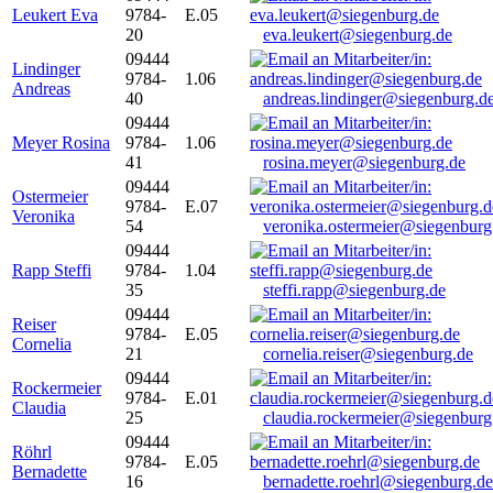
Leukert Eva
9784-
E.05
20
eva.leukert@siegenburg.de
09444
Lindinger
9784-
1.06
Andreas
40
andreas.lindinger@siegenburg.d
09444
Meyer Rosina
9784-
1.06
41
rosina.meyer@siegenburg.de
09444
Ostermeier
9784-
E.07
Veronika
54
veronika.ostermeier@siegenburg
09444
Rapp Steffi
9784-
1.04
35
steffi.rapp@siegenburg.de
09444
Reiser
9784-
E.05
Cornelia
21
cornelia.reiser@siegenburg.de
09444
Rockermeier
9784-
E.01
Claudia
25
claudia.rockermeier@siegenburg
09444
Röhrl
9784-
E.05
Bernadette
16
bernadette.roehrl@siegenburg.de