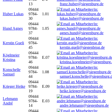
13
franz.huber@siegenburg.de
09444
Huber Lukas
9784-
1.01
30
lukas.huber@siegenburg.de
09444
Hund Agnes
9784-
1.05
37
agnes.hund@siegenburg.de
09444
Kerstin Gueli
9784-
45
kerstin.gueli@siegenbrug.de
09444
Köglmeier
9784-
E.07
Kristina
46
kristina.koeglmeier@siegenburg
09444
Konschelle
9784-
1.08
Samuel
44
samuel.konschelle@siegenburg.
09444
Krieger Heike
9784-
E.09
19
heike.krieger@siegenburg.de
09444
Lehmann
9784-
E.03
André
14
andre.lehmann@siegenburg.de
09444