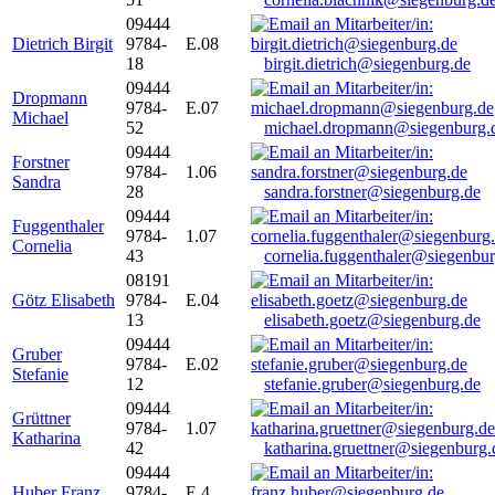
09444
Dietrich Birgit
9784-
E.08
18
birgit.dietrich@siegenburg.de
09444
Dropmann
9784-
E.07
Michael
52
michael.dropmann@siegenburg.
09444
Forstner
9784-
1.06
Sandra
28
sandra.forstner@siegenburg.de
09444
Fuggenthaler
9784-
1.07
Cornelia
43
cornelia.fuggenthaler@siegenbu
08191
Götz Elisabeth
9784-
E.04
13
elisabeth.goetz@siegenburg.de
09444
Gruber
9784-
E.02
Stefanie
12
stefanie.gruber@siegenburg.de
09444
Grüttner
9784-
1.07
Katharina
42
katharina.gruettner@siegenburg.
09444
Huber Franz
9784-
E 4