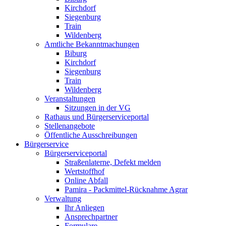
Kirchdorf
Siegenburg
Train
Wildenberg
Amtliche Bekanntmachungen
Biburg
Kirchdorf
Siegenburg
Train
Wildenberg
Veranstaltungen
Sitzungen in der VG
Rathaus und Bürgerserviceportal
Stellenangebote
Öffentliche Ausschreibungen
Bürgerservice
Bürgerserviceportal
Straßenlaterne, Defekt melden
Wertstoffhof
Online Abfall
Pamira - Packmittel-Rücknahme Agrar
Verwaltung
Ihr Anliegen
Ansprechpartner
Formulare