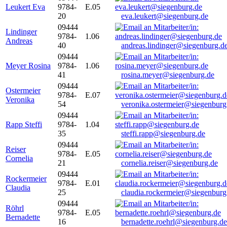
Leukert Eva
9784-
E.05
20
eva.leukert@siegenburg.de
09444
Lindinger
9784-
1.06
Andreas
40
andreas.lindinger@siegenburg.d
09444
Meyer Rosina
9784-
1.06
41
rosina.meyer@siegenburg.de
09444
Ostermeier
9784-
E.07
Veronika
54
veronika.ostermeier@siegenburg
09444
Rapp Steffi
9784-
1.04
35
steffi.rapp@siegenburg.de
09444
Reiser
9784-
E.05
Cornelia
21
cornelia.reiser@siegenburg.de
09444
Rockermeier
9784-
E.01
Claudia
25
claudia.rockermeier@siegenburg
09444
Röhrl
9784-
E.05
Bernadette
16
bernadette.roehrl@siegenburg.de