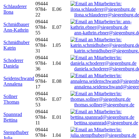
09444
Schlauderer
9784-
E.06
Ilona
22
ilona.schlauderer@siegenburg.d
09444
Schmidbauer
9784-
E.07
Ann-Kathrin
55
ann-kathrin.ebner@siegenburg.d
09444
Schmidhuber
9784-
1.05
Katrin
31
katrin.schmidhuber@siegenburg
09444
Schoderer
9784-
1.04
Daniela
36
daniela.schoderer@siegenburg.d
09444
Seidenschwand
9784-
E.08
Annalena
17
annalena.seidenschwand@siegen
09444
Sollner
9784-
E.07
Thomas
53
thomas.sollner@siegenburg.de
09444
Spannrad
9784-
E.01
Bettina
11
bettina.spannrad@siegenburg.de
09444
Stempfhuber
9784-
1.04
Julia