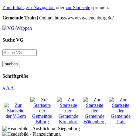
Zum Inhalt
,
zur Navigation
oder
zur Startseite
springen.
Gemeinde Train
| Online: https://www.vg-siegenburg.de/
Suche VG
suchen
Schriftgröße
A
A
A