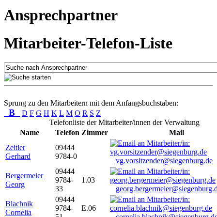
Ansprechpartner
Mitarbeiter-Telefon-Liste
Sprung zu den Mitarbeitern mit dem Anfangsbuchstaben:
B
D
F
G
H
K
L
M
O
R
S
Z
Telefonliste der Mitarbeiter/innen der Verwaltung
Name
Telefon
Zimmer
Mail
Zeitler
09444
Gerhard
9784-0
vg.vorsitzender@siegenburg.de
09444
Bergermeier
9784-
1.03
Georg
33
georg.bergermeier@siegenburg.
09444
Blachnik
9784-
E.06
Cornelia
51
cornelia.blachnik@siegenburg.d