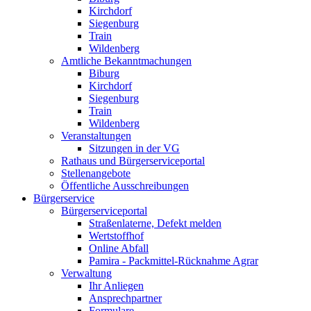
Kirchdorf
Siegenburg
Train
Wildenberg
Amtliche Bekanntmachungen
Biburg
Kirchdorf
Siegenburg
Train
Wildenberg
Veranstaltungen
Sitzungen in der VG
Rathaus und Bürgerserviceportal
Stellenangebote
Öffentliche Ausschreibungen
Bürgerservice
Bürgerserviceportal
Straßenlaterne, Defekt melden
Wertstoffhof
Online Abfall
Pamira - Packmittel-Rücknahme Agrar
Verwaltung
Ihr Anliegen
Ansprechpartner
Formulare