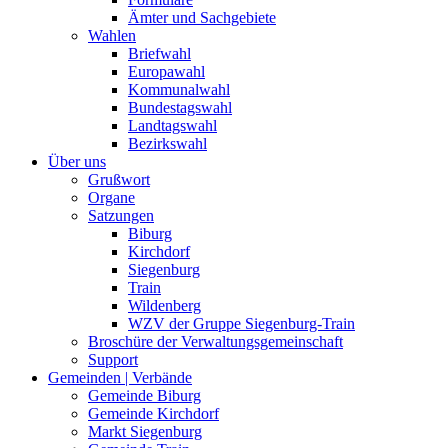
Ämter und Sachgebiete
Wahlen
Briefwahl
Europawahl
Kommunalwahl
Bundestagswahl
Landtagswahl
Bezirkswahl
Über uns
Grußwort
Organe
Satzungen
Biburg
Kirchdorf
Siegenburg
Train
Wildenberg
WZV der Gruppe Siegenburg-Train
Broschüre der Verwaltungsgemeinschaft
Support
Gemeinden | Verbände
Gemeinde Biburg
Gemeinde Kirchdorf
Markt Siegenburg