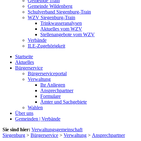
Gemeinde Train
Gemeinde Wildenberg
Schulverband Siegenburg-Train
WZV Siegenburg-Train
Trinkwasseranalysen
Aktuelles vom WZV
Stellenangebote vom WZV
Verbände
ILE-Zugehörigkeit
Startseite
Aktuelles
Bürgerservice
Bürgerserviceportal
Verwaltung
Ihr Anliegen
Ansprechpartner
Formulare
Ämter und Sachgebiete
Wahlen
Über uns
Gemeinden | Verbände
Sie sind hier:
Verwaltungsgemeinschaft
Siegenburg
>
Bürgerservice
>
Verwaltung
>
Ansprechpartner