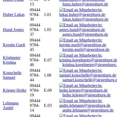
13
franz.huber@siegenburg.de
09444
Huber Lukas
9784-
1.01
30
lukas.huber@siegenburg.de
09444
Hund Agnes
9784-
1.05
37
agnes.hund@siegenburg.de
09444
Kerstin Gueli
9784-
45
kerstin.gueli@siegenbrug.de
09444
Köglmeier
9784-
E.07
Kristina
46
kristina.koeglmeier@siegenburg
09444
Konschelle
9784-
1.08
Samuel
44
samuel.konschelle@siegenburg.
09444
Krieger Heike
9784-
E.09
19
heike.krieger@siegenburg.de
09444
Lehmann
9784-
E.03
André
14
andre.lehmann@siegenburg.de
09444