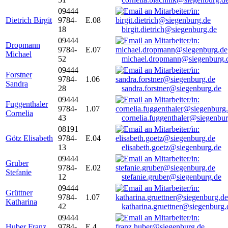
09444
Dietrich Birgit
9784-
E.08
18
birgit.dietrich@siegenburg.de
09444
Dropmann
9784-
E.07
Michael
52
michael.dropmann@siegenburg.
09444
Forstner
9784-
1.06
Sandra
28
sandra.forstner@siegenburg.de
09444
Fuggenthaler
9784-
1.07
Cornelia
43
cornelia.fuggenthaler@siegenbu
08191
Götz Elisabeth
9784-
E.04
13
elisabeth.goetz@siegenburg.de
09444
Gruber
9784-
E.02
Stefanie
12
stefanie.gruber@siegenburg.de
09444
Grüttner
9784-
1.07
Katharina
42
katharina.gruettner@siegenburg.
09444
Huber Franz
9784-
E 4