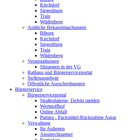
Kirchdorf
Siegenburg
Train
Wildenberg
Amtliche Bekanntmachungen
Biburg
Kirchdorf
Siegenburg
Train
Wildenberg
Veranstaltungen
Sitzungen in der VG
Rathaus und Bürgerserviceportal
Stellenangebote
Öffentliche Ausschreibungen
Bürgerservice
Bürgerserviceportal
Straßenlaterne, Defekt melden
Wertstoffhof
Online Abfall
Pamira - Packmittel-Rücknahme Agrar
Verwaltung
Ihr Anliegen
Ansprechpartner
Formulare