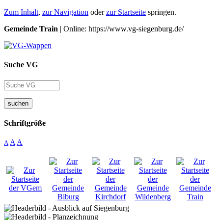
Zum Inhalt
,
zur Navigation
oder
zur Startseite
springen.
Gemeinde Train
| Online: https://www.vg-siegenburg.de/
Suche VG
suchen
Schriftgröße
A
A
A