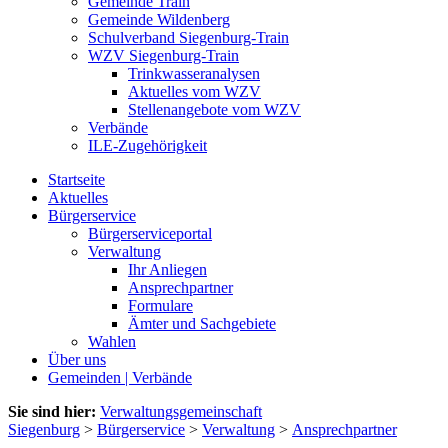
Gemeinde Train
Gemeinde Wildenberg
Schulverband Siegenburg-Train
WZV Siegenburg-Train
Trinkwasseranalysen
Aktuelles vom WZV
Stellenangebote vom WZV
Verbände
ILE-Zugehörigkeit
Startseite
Aktuelles
Bürgerservice
Bürgerserviceportal
Verwaltung
Ihr Anliegen
Ansprechpartner
Formulare
Ämter und Sachgebiete
Wahlen
Über uns
Gemeinden | Verbände
Sie sind hier:
Verwaltungsgemeinschaft
Siegenburg
>
Bürgerservice
>
Verwaltung
>
Ansprechpartner