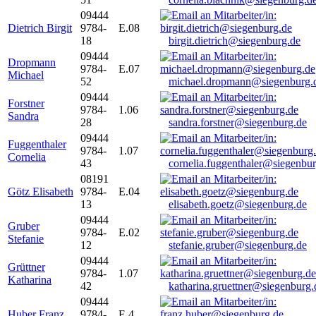
09444
Dietrich Birgit
9784-
E.08
18
birgit.dietrich@siegenburg.de
09444
Dropmann
9784-
E.07
Michael
52
michael.dropmann@siegenburg.
09444
Forstner
9784-
1.06
Sandra
28
sandra.forstner@siegenburg.de
09444
Fuggenthaler
9784-
1.07
Cornelia
43
cornelia.fuggenthaler@siegenbu
08191
Götz Elisabeth
9784-
E.04
13
elisabeth.goetz@siegenburg.de
09444
Gruber
9784-
E.02
Stefanie
12
stefanie.gruber@siegenburg.de
09444
Grüttner
9784-
1.07
Katharina
42
katharina.gruettner@siegenburg.
09444
Huber Franz
9784-
E 4