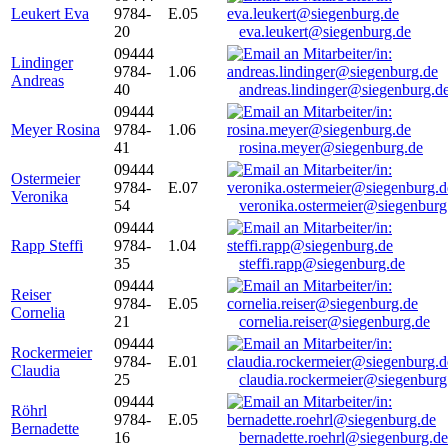
Leukert Eva
9784-
E.05
20
eva.leukert@siegenburg.de
09444
Lindinger
9784-
1.06
Andreas
40
andreas.lindinger@siegenburg.d
09444
Meyer Rosina
9784-
1.06
41
rosina.meyer@siegenburg.de
09444
Ostermeier
9784-
E.07
Veronika
54
veronika.ostermeier@siegenburg
09444
Rapp Steffi
9784-
1.04
35
steffi.rapp@siegenburg.de
09444
Reiser
9784-
E.05
Cornelia
21
cornelia.reiser@siegenburg.de
09444
Rockermeier
9784-
E.01
Claudia
25
claudia.rockermeier@siegenburg
09444
Röhrl
9784-
E.05
Bernadette
16
bernadette.roehrl@siegenburg.de