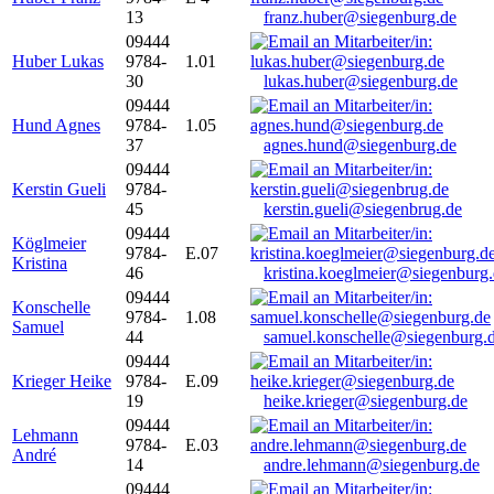
13
franz.huber@siegenburg.de
09444
Huber Lukas
9784-
1.01
30
lukas.huber@siegenburg.de
09444
Hund Agnes
9784-
1.05
37
agnes.hund@siegenburg.de
09444
Kerstin Gueli
9784-
45
kerstin.gueli@siegenbrug.de
09444
Köglmeier
9784-
E.07
Kristina
46
kristina.koeglmeier@siegenburg
09444
Konschelle
9784-
1.08
Samuel
44
samuel.konschelle@siegenburg.
09444
Krieger Heike
9784-
E.09
19
heike.krieger@siegenburg.de
09444
Lehmann
9784-
E.03
André
14
andre.lehmann@siegenburg.de
09444