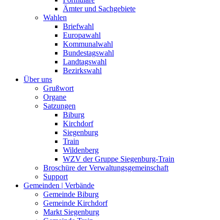
Ämter und Sachgebiete
Wahlen
Briefwahl
Europawahl
Kommunalwahl
Bundestagswahl
Landtagswahl
Bezirkswahl
Über uns
Grußwort
Organe
Satzungen
Biburg
Kirchdorf
Siegenburg
Train
Wildenberg
WZV der Gruppe Siegenburg-Train
Broschüre der Verwaltungsgemeinschaft
Support
Gemeinden | Verbände
Gemeinde Biburg
Gemeinde Kirchdorf
Markt Siegenburg