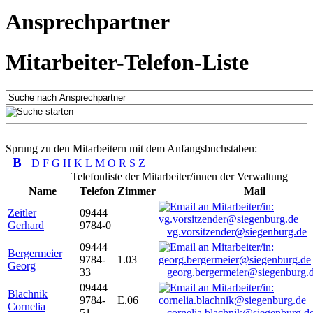
Ansprechpartner
Mitarbeiter-Telefon-Liste
Sprung zu den Mitarbeitern mit dem Anfangsbuchstaben:
B
D
F
G
H
K
L
M
O
R
S
Z
Telefonliste der Mitarbeiter/innen der Verwaltung
Name
Telefon
Zimmer
Mail
Zeitler
09444
Gerhard
9784-0
vg.vorsitzender@siegenburg.de
09444
Bergermeier
9784-
1.03
Georg
33
georg.bergermeier@siegenburg.
09444
Blachnik
9784-
E.06
Cornelia
51
cornelia.blachnik@siegenburg.d