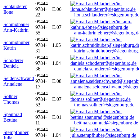
09444
Schlauderer
9784-
E.06
Ilona
22
ilona.schlauderer@siegenburg.d
09444
Schmidbauer
9784-
E.07
Ann-Kathrin
55
ann-kathrin.ebner@siegenburg.d
09444
Schmidhuber
9784-
1.05
Katrin
31
katrin.schmidhuber@siegenburg
09444
Schoderer
9784-
1.04
Daniela
36
daniela.schoderer@siegenburg.d
09444
Seidenschwand
9784-
E.08
Annalena
17
annalena.seidenschwand@siegen
09444
Sollner
9784-
E.07
Thomas
53
thomas.sollner@siegenburg.de
09444
Spannrad
9784-
E.01
Bettina
11
bettina.spannrad@siegenburg.de
09444
Stempfhuber
9784-
1.04
Julia