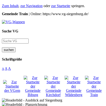
Zum Inhalt
,
zur Navigation
oder
zur Startseite
springen.
Gemeinde Train
| Online: https://www.vg-siegenburg.de/
Suche VG
suchen
Schriftgröße
A
A
A