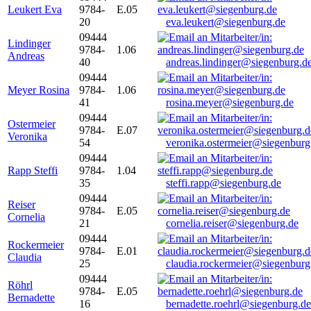
Leukert Eva
9784-
E.05
20
eva.leukert@siegenburg.de
09444
Lindinger
9784-
1.06
Andreas
40
andreas.lindinger@siegenburg.d
09444
Meyer Rosina
9784-
1.06
41
rosina.meyer@siegenburg.de
09444
Ostermeier
9784-
E.07
Veronika
54
veronika.ostermeier@siegenburg
09444
Rapp Steffi
9784-
1.04
35
steffi.rapp@siegenburg.de
09444
Reiser
9784-
E.05
Cornelia
21
cornelia.reiser@siegenburg.de
09444
Rockermeier
9784-
E.01
Claudia
25
claudia.rockermeier@siegenburg
09444
Röhrl
9784-
E.05
Bernadette
16
bernadette.roehrl@siegenburg.de