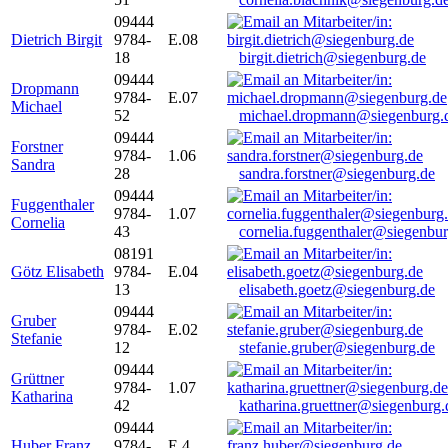
09444
Dietrich Birgit
9784-
E.08
18
birgit.dietrich@siegenburg.de
09444
Dropmann
9784-
E.07
Michael
52
michael.dropmann@siegenburg.
09444
Forstner
9784-
1.06
Sandra
28
sandra.forstner@siegenburg.de
09444
Fuggenthaler
9784-
1.07
Cornelia
43
cornelia.fuggenthaler@siegenbu
08191
Götz Elisabeth
9784-
E.04
13
elisabeth.goetz@siegenburg.de
09444
Gruber
9784-
E.02
Stefanie
12
stefanie.gruber@siegenburg.de
09444
Grüttner
9784-
1.07
Katharina
42
katharina.gruettner@siegenburg.
09444
Huber Franz
9784-
E 4