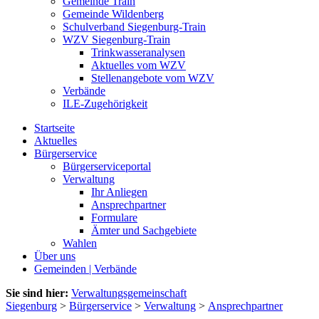
Gemeinde Train
Gemeinde Wildenberg
Schulverband Siegenburg-Train
WZV Siegenburg-Train
Trinkwasseranalysen
Aktuelles vom WZV
Stellenangebote vom WZV
Verbände
ILE-Zugehörigkeit
Startseite
Aktuelles
Bürgerservice
Bürgerserviceportal
Verwaltung
Ihr Anliegen
Ansprechpartner
Formulare
Ämter und Sachgebiete
Wahlen
Über uns
Gemeinden | Verbände
Sie sind hier:
Verwaltungsgemeinschaft
Siegenburg
>
Bürgerservice
>
Verwaltung
>
Ansprechpartner