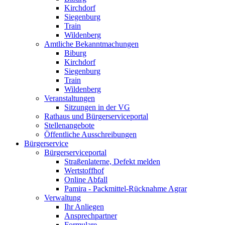
Kirchdorf
Siegenburg
Train
Wildenberg
Amtliche Bekanntmachungen
Biburg
Kirchdorf
Siegenburg
Train
Wildenberg
Veranstaltungen
Sitzungen in der VG
Rathaus und Bürgerserviceportal
Stellenangebote
Öffentliche Ausschreibungen
Bürgerservice
Bürgerserviceportal
Straßenlaterne, Defekt melden
Wertstoffhof
Online Abfall
Pamira - Packmittel-Rücknahme Agrar
Verwaltung
Ihr Anliegen
Ansprechpartner
Formulare