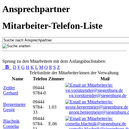
Ansprechpartner
Mitarbeiter-Telefon-Liste
Sprung zu den Mitarbeitern mit dem Anfangsbuchstaben:
B
D
F
G
H
K
L
M
O
R
S
Z
Telefonliste der Mitarbeiter/innen der Verwaltung
Name
Telefon
Zimmer
Mail
Zeitler
09444
Gerhard
9784-0
vg.vorsitzender@siegenburg.de
09444
Bergermeier
9784-
1.03
Georg
33
georg.bergermeier@siegenburg.
09444
Blachnik
9784-
E.06
Cornelia
51
cornelia.blachnik@siegenburg.d