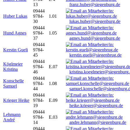
13
franz.huber@siegenburg.de
09444
Huber Lukas
9784-
1.01
30
lukas.huber@siegenburg.de
09444
Hund Agnes
9784-
1.05
37
agnes.hund@siegenburg.de
09444
Kerstin Gueli
9784-
45
kerstin.gueli@siegenbrug.de
09444
Köglmeier
9784-
E.07
Kristina
46
kristina.koeglmeier@siegenburg
09444
Konschelle
9784-
1.08
Samuel
44
samuel.konschelle@siegenburg.
09444
Krieger Heike
9784-
E.09
19
heike.krieger@siegenburg.de
09444
Lehmann
9784-
E.03
André
14
andre.lehmann@siegenburg.de
09444