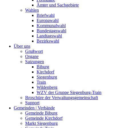
Ämter und Sachgebiete
Wahlen
Briefwahl
Europawahl
Kommunalwahl
Bundestagswahl
Landtagswahl
Bezirkswahl
Über uns
Grußwort
Organe
Satzungen
Biburg
Kirchdorf
Siegenburg
Train
Wildenberg
WZV der Gruppe Siegenburg-Train
Broschüre der Verwaltungsgemeinschaft
Support
Gemeinden | Verbände
Gemeinde Biburg
Gemeinde Kirchdorf
Markt Siegenburg