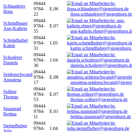
09444
Schlauderer
9784-
E.06
Ilona
22
ilona.schlauderer@siegenburg.d
09444
Schmidbauer
9784-
E.07
Ann-Kathrin
55
ann-kathrin.ebner@siegenburg.d
09444
Schmidhuber
9784-
1.05
Katrin
31
katrin.schmidhuber@siegenburg
09444
Schoderer
9784-
1.04
Daniela
36
daniela.schoderer@siegenburg.d
09444
Seidenschwand
9784-
E.08
Annalena
17
annalena.seidenschwand@siegen
09444
Sollner
9784-
E.07
Thomas
53
thomas.sollner@siegenburg.de
09444
Spannrad
9784-
E.01
Bettina
11
bettina.spannrad@siegenburg.de
09444
Stempfhuber
9784-
1.04
Julia