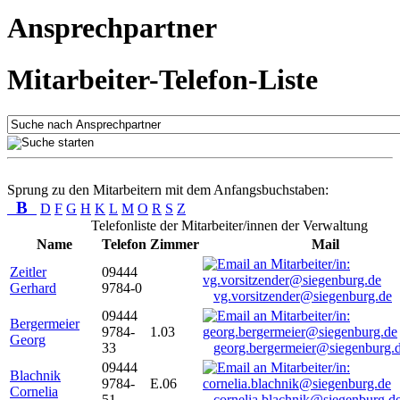
Ansprechpartner
Mitarbeiter-Telefon-Liste
Sprung zu den Mitarbeitern mit dem Anfangsbuchstaben:
B
D
F
G
H
K
L
M
O
R
S
Z
Telefonliste der Mitarbeiter/innen der Verwaltung
Name
Telefon
Zimmer
Mail
Zeitler
09444
Gerhard
9784-0
vg.vorsitzender@siegenburg.de
09444
Bergermeier
9784-
1.03
Georg
33
georg.bergermeier@siegenburg.
09444
Blachnik
9784-
E.06
Cornelia
51
cornelia.blachnik@siegenburg.d