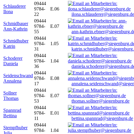
09444
Schlauderer
9784-
E.06
Ilona
22
ilona.schlauderer@siegenburg.d
09444
Schmidbauer
9784-
E.07
Ann-Kathrin
55
ann-kathrin.ebner@siegenburg.d
09444
Schmidhuber
9784-
1.05
Katrin
31
katrin.schmidhuber@siegenburg
09444
Schoderer
9784-
1.04
Daniela
36
daniela.schoderer@siegenburg.d
09444
Seidenschwand
9784-
E.08
Annalena
17
annalena.seidenschwand@siegen
09444
Sollner
9784-
E.07
Thomas
53
thomas.sollner@siegenburg.de
09444
Spannrad
9784-
E.01
Bettina
11
bettina.spannrad@siegenburg.de
09444
Stempfhuber
9784-
1.04
Julia