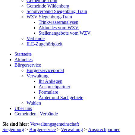
Gemeinde Train
Gemeinde Wildenberg
Schulverband Siegenburg-Train
WZV Siegenburg-Train
Trinkwasseranalysen
Aktuelles vom WZV
Stellenangebote vom WZV
Verbände
ILE-Zugehörigkeit
Startseite
Aktuelles
Bürgerservice
Bürgerserviceportal
Verwaltung
Ihr Anliegen
Ansprechpartner
Formulare
Ämter und Sachgebiete
Wahlen
Über uns
Gemeinden | Verbände
Sie sind hier:
Verwaltungsgemeinschaft
Siegenburg
>
Bürgerservice
>
Verwaltung
>
Ansprechpartner