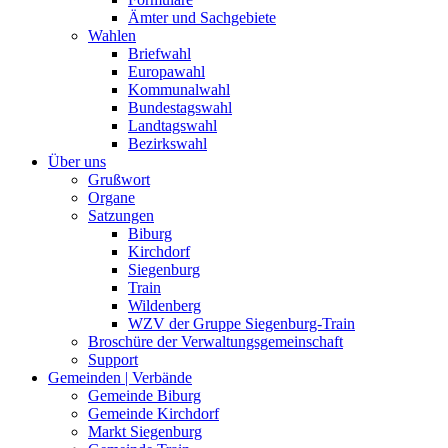
Ämter und Sachgebiete
Wahlen
Briefwahl
Europawahl
Kommunalwahl
Bundestagswahl
Landtagswahl
Bezirkswahl
Über uns
Grußwort
Organe
Satzungen
Biburg
Kirchdorf
Siegenburg
Train
Wildenberg
WZV der Gruppe Siegenburg-Train
Broschüre der Verwaltungsgemeinschaft
Support
Gemeinden | Verbände
Gemeinde Biburg
Gemeinde Kirchdorf
Markt Siegenburg