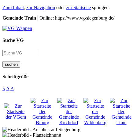
Zum Inhalt
,
zur Navigation
oder
zur Startseite
springen.
Gemeinde Train
| Online: https://www.vg-siegenburg.de/
Suche VG
suchen
Schriftgröße
A
A
A