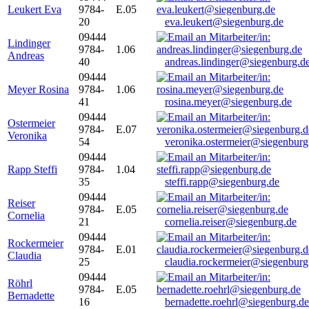
Leukert Eva
9784-
E.05
20
eva.leukert@siegenburg.de
09444
Lindinger
9784-
1.06
Andreas
40
andreas.lindinger@siegenburg.d
09444
Meyer Rosina
9784-
1.06
41
rosina.meyer@siegenburg.de
09444
Ostermeier
9784-
E.07
Veronika
54
veronika.ostermeier@siegenburg
09444
Rapp Steffi
9784-
1.04
35
steffi.rapp@siegenburg.de
09444
Reiser
9784-
E.05
Cornelia
21
cornelia.reiser@siegenburg.de
09444
Rockermeier
9784-
E.01
Claudia
25
claudia.rockermeier@siegenburg
09444
Röhrl
9784-
E.05
Bernadette
16
bernadette.roehrl@siegenburg.de