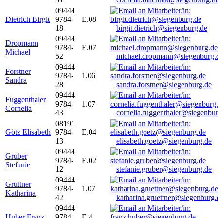
09444
Dietrich Birgit
9784-
E.08
18
birgit.dietrich@siegenburg.de
09444
Dropmann
9784-
E.07
Michael
52
michael.dropmann@siegenburg.
09444
Forstner
9784-
1.06
Sandra
28
sandra.forstner@siegenburg.de
09444
Fuggenthaler
9784-
1.07
Cornelia
43
cornelia.fuggenthaler@siegenbu
08191
Götz Elisabeth
9784-
E.04
13
elisabeth.goetz@siegenburg.de
09444
Gruber
9784-
E.02
Stefanie
12
stefanie.gruber@siegenburg.de
09444
Grüttner
9784-
1.07
Katharina
42
katharina.gruettner@siegenburg.
09444
Huber Franz
9784-
E 4