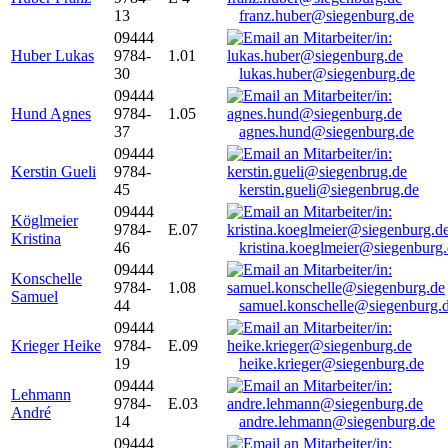
13
franz.huber@siegenburg.de
09444
Huber Lukas
9784-
1.01
30
lukas.huber@siegenburg.de
09444
Hund Agnes
9784-
1.05
37
agnes.hund@siegenburg.de
09444
Kerstin Gueli
9784-
45
kerstin.gueli@siegenbrug.de
09444
Köglmeier
9784-
E.07
Kristina
46
kristina.koeglmeier@siegenburg
09444
Konschelle
9784-
1.08
Samuel
44
samuel.konschelle@siegenburg.
09444
Krieger Heike
9784-
E.09
19
heike.krieger@siegenburg.de
09444
Lehmann
9784-
E.03
André
14
andre.lehmann@siegenburg.de
09444