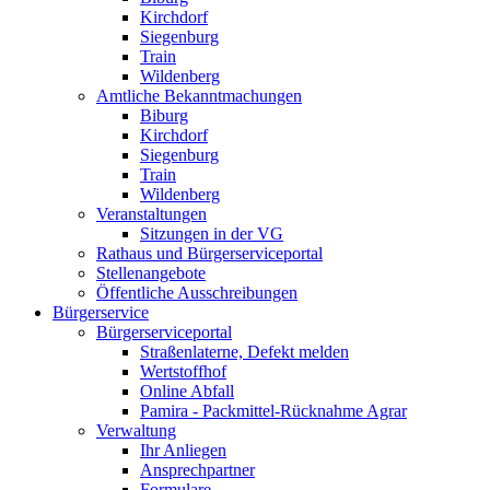
Kirchdorf
Siegenburg
Train
Wildenberg
Amtliche Bekanntmachungen
Biburg
Kirchdorf
Siegenburg
Train
Wildenberg
Veranstaltungen
Sitzungen in der VG
Rathaus und Bürgerserviceportal
Stellenangebote
Öffentliche Ausschreibungen
Bürgerservice
Bürgerserviceportal
Straßenlaterne, Defekt melden
Wertstoffhof
Online Abfall
Pamira - Packmittel-Rücknahme Agrar
Verwaltung
Ihr Anliegen
Ansprechpartner
Formulare