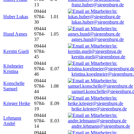
13
franz.huber@siegenburg.de
09444
Huber Lukas
9784-
1.01
30
lukas.huber@siegenburg.de
09444
Hund Agnes
9784-
1.05
37
agnes.hund@siegenburg.de
09444
Kerstin Gueli
9784-
45
kerstin.gueli@siegenbrug.de
09444
Köglmeier
9784-
E.07
Kristina
46
kristina.koeglmeier@siegenburg
09444
Konschelle
9784-
1.08
Samuel
44
samuel.konschelle@siegenburg.
09444
Krieger Heike
9784-
E.09
19
heike.krieger@siegenburg.de
09444
Lehmann
9784-
E.03
André
14
andre.lehmann@siegenburg.de
09444