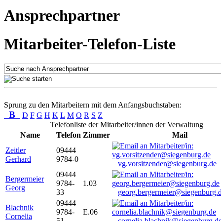
Ansprechpartner
Mitarbeiter-Telefon-Liste
Sprung zu den Mitarbeitern mit dem Anfangsbuchstaben:
B
D
F
G
H
K
L
M
O
R
S
Z
Telefonliste der Mitarbeiter/innen der Verwaltung
Name
Telefon
Zimmer
Mail
Zeitler
09444
Gerhard
9784-0
vg.vorsitzender@siegenburg.de
09444
Bergermeier
9784-
1.03
Georg
33
georg.bergermeier@siegenburg.
09444
Blachnik
9784-
E.06
Cornelia
51
cornelia.blachnik@siegenburg.d