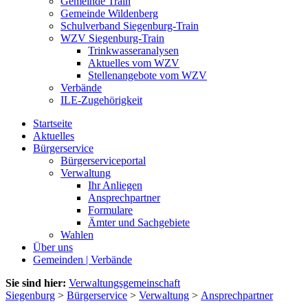
Gemeinde Train
Gemeinde Wildenberg
Schulverband Siegenburg-Train
WZV Siegenburg-Train
Trinkwasseranalysen
Aktuelles vom WZV
Stellenangebote vom WZV
Verbände
ILE-Zugehörigkeit
Startseite
Aktuelles
Bürgerservice
Bürgerserviceportal
Verwaltung
Ihr Anliegen
Ansprechpartner
Formulare
Ämter und Sachgebiete
Wahlen
Über uns
Gemeinden | Verbände
Sie sind hier:
Verwaltungsgemeinschaft
Siegenburg
>
Bürgerservice
>
Verwaltung
>
Ansprechpartner