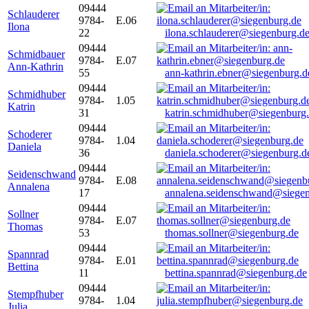
09444
Schlauderer
9784-
E.06
Ilona
22
ilona.schlauderer@siegenburg.d
09444
Schmidbauer
9784-
E.07
Ann-Kathrin
55
ann-kathrin.ebner@siegenburg.d
09444
Schmidhuber
9784-
1.05
Katrin
31
katrin.schmidhuber@siegenburg
09444
Schoderer
9784-
1.04
Daniela
36
daniela.schoderer@siegenburg.d
09444
Seidenschwand
9784-
E.08
Annalena
17
annalena.seidenschwand@siegen
09444
Sollner
9784-
E.07
Thomas
53
thomas.sollner@siegenburg.de
09444
Spannrad
9784-
E.01
Bettina
11
bettina.spannrad@siegenburg.de
09444
Stempfhuber
9784-
1.04
Julia