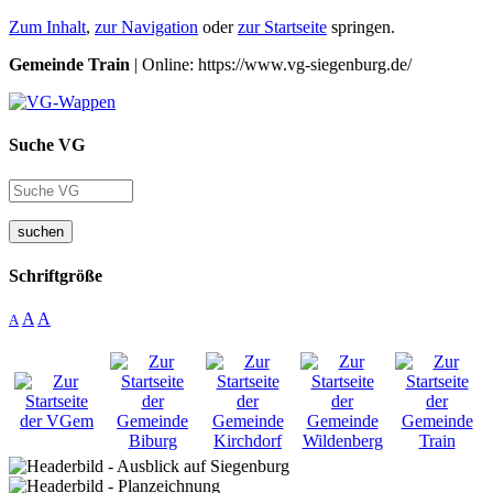
Zum Inhalt
,
zur Navigation
oder
zur Startseite
springen.
Gemeinde Train
| Online: https://www.vg-siegenburg.de/
Suche VG
suchen
Schriftgröße
A
A
A