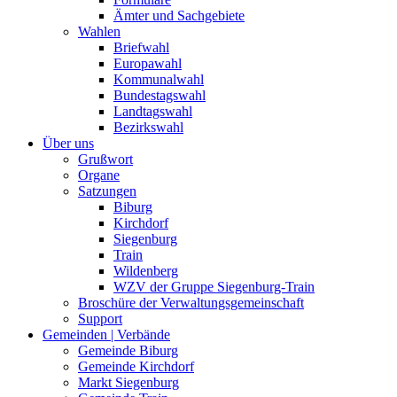
Ämter und Sachgebiete
Wahlen
Briefwahl
Europawahl
Kommunalwahl
Bundestagswahl
Landtagswahl
Bezirkswahl
Über uns
Grußwort
Organe
Satzungen
Biburg
Kirchdorf
Siegenburg
Train
Wildenberg
WZV der Gruppe Siegenburg-Train
Broschüre der Verwaltungsgemeinschaft
Support
Gemeinden | Verbände
Gemeinde Biburg
Gemeinde Kirchdorf
Markt Siegenburg