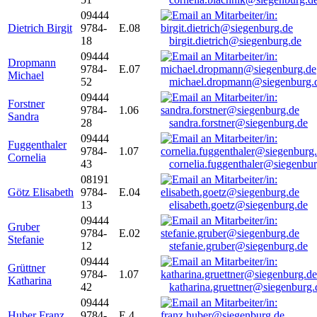
09444
Dietrich Birgit
9784-
E.08
18
birgit.dietrich@siegenburg.de
09444
Dropmann
9784-
E.07
Michael
52
michael.dropmann@siegenburg.
09444
Forstner
9784-
1.06
Sandra
28
sandra.forstner@siegenburg.de
09444
Fuggenthaler
9784-
1.07
Cornelia
43
cornelia.fuggenthaler@siegenbu
08191
Götz Elisabeth
9784-
E.04
13
elisabeth.goetz@siegenburg.de
09444
Gruber
9784-
E.02
Stefanie
12
stefanie.gruber@siegenburg.de
09444
Grüttner
9784-
1.07
Katharina
42
katharina.gruettner@siegenburg.
09444
Huber Franz
9784-
E 4