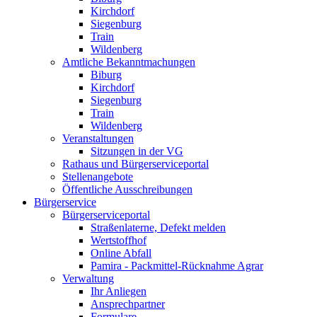
Kirchdorf
Siegenburg
Train
Wildenberg
Amtliche Bekanntmachungen
Biburg
Kirchdorf
Siegenburg
Train
Wildenberg
Veranstaltungen
Sitzungen in der VG
Rathaus und Bürgerserviceportal
Stellenangebote
Öffentliche Ausschreibungen
Bürgerservice
Bürgerserviceportal
Straßenlaterne, Defekt melden
Wertstoffhof
Online Abfall
Pamira - Packmittel-Rücknahme Agrar
Verwaltung
Ihr Anliegen
Ansprechpartner
Formulare