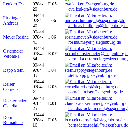
Leukert Eva
9784-
E.05
20
eva.leukert@siegenburg.de
09444
Lindinger
9784-
1.06
Andreas
40
andreas.lindinger@siegenburg.d
09444
Meyer Rosina
9784-
1.06
41
rosina.meyer@siegenburg.de
09444
Ostermeier
9784-
E.07
Veronika
54
veronika.ostermeier@siegenburg
09444
Rapp Steffi
9784-
1.04
35
steffi.rapp@siegenburg.de
09444
Reiser
9784-
E.05
Cornelia
21
cornelia.reiser@siegenburg.de
09444
Rockermeier
9784-
E.01
Claudia
25
claudia.rockermeier@siegenburg
09444
Röhrl
9784-
E.05
Bernadette
16
bernadette.roehrl@siegenburg.de