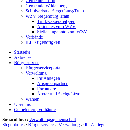
Gemeinde Train
Gemeinde Wildenberg
Schulverband Siegenburg-Train
WZV Siegenburg-Train
Trinkwasseranalysen
Aktuelles vom WZV
Stellenangebote vom WZV
Verbände
ILE-Zugehörigkeit
Startseite
Aktuelles
Bürgerservice
Bürgerserviceportal
Verwaltung
Ihr Anliegen
Ansprechpartner
Formulare
Ämter und Sachgebiete
Wahlen
Über uns
Gemeinden | Verbände
Sie sind hier:
Verwaltungsgemeinschaft
Siegenburg
>
Bürgerservice
>
Verwaltung
>
Ihr Anliegen