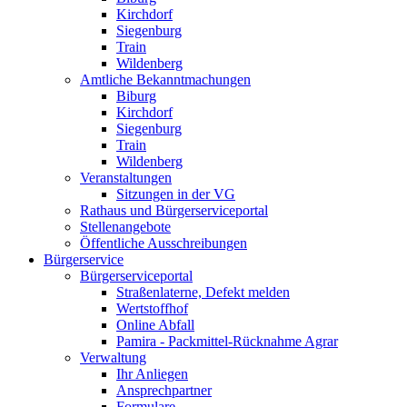
Kirchdorf
Siegenburg
Train
Wildenberg
Amtliche Bekanntmachungen
Biburg
Kirchdorf
Siegenburg
Train
Wildenberg
Veranstaltungen
Sitzungen in der VG
Rathaus und Bürgerserviceportal
Stellenangebote
Öffentliche Ausschreibungen
Bürgerservice
Bürgerserviceportal
Straßenlaterne, Defekt melden
Wertstoffhof
Online Abfall
Pamira - Packmittel-Rücknahme Agrar
Verwaltung
Ihr Anliegen
Ansprechpartner
Formulare