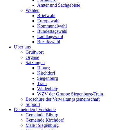
Ämter und Sachgebiete
Wahlen
Briefwahl
Europawahl
Kommunalwahl
Bundestagswahl
Landtagswahl
Bezirkswahl
Über uns
Grußwort
Organe
Satzungen
Biburg
Kirchdorf
Siegenburg
Train
Wildenberg
WZV der Gruppe Siegenburg-Train
Broschüre der Verwaltungsgemeinschaft
Support
Gemeinden | Verbände
Gemeinde Biburg
Gemeinde Kirchdorf
Markt Siegenburg