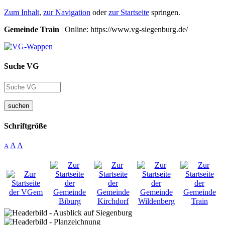
Zum Inhalt
,
zur Navigation
oder
zur Startseite
springen.
Gemeinde Train
| Online: https://www.vg-siegenburg.de/
Suche VG
suchen
Schriftgröße
A
A
A