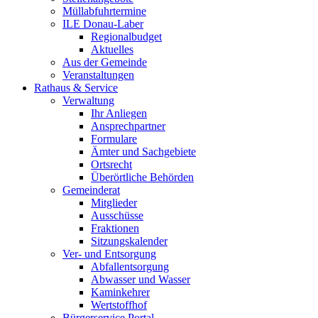
Müllabfuhrtermine
ILE Donau-Laber
Regionalbudget
Aktuelles
Aus der Gemeinde
Veranstaltungen
Rathaus & Service
Verwaltung
Ihr Anliegen
Ansprechpartner
Formulare
Ämter und Sachgebiete
Ortsrecht
Überörtliche Behörden
Gemeinderat
Mitglieder
Ausschüsse
Fraktionen
Sitzungskalender
Ver- und Entsorgung
Abfallentsorgung
Abwasser und Wasser
Kaminkehrer
Wertstoffhof
Bürgerservice Portal