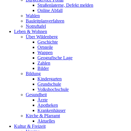
Straßenlaterne, Defekt melden
Online Abfall
Wahlen
Bauleitplanverfahren
Notruftafel
Leben & Wohnen
Über Wildenberg
Geschichte
Ortsteile
Wappen
Geografische Lage
Zahlen
Bilder
Bildung
Kindergarten
Grundschule
Volkshochschule
Gesundheit
Ärzte
Apotheken
Krankenhäuser
Kirche & Pfarramt
Aktuelles
Kultur & Freizeit