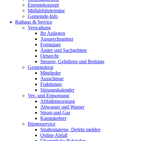
Energiekonzept
Müllabfuhrtermine
Gemeinde-Info
Rathaus & Service
Verwaltung
Ihr Anliegen
Ansprechpartner
Formulare
Ämter und Sachgebiete
Ortsrecht
Steuern, Gebühren und Beiträge
Gemeinderat
Mitglieder
Ausschüsse
Fraktionen
Sitzungskalender
Ver- und Entsorgung
Abfallentsorgung
Abwasser und Wasser
Strom und Gas
Kaminkehrer
Bürgerservice
Straßenlaterne, Defekt melden
Online Abfall
Überörtliche Behörden