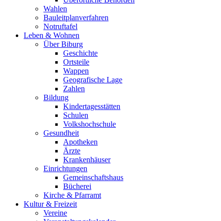
Wahlen
Bauleitplanverfahren
Notruftafel
Leben & Wohnen
Über Biburg
Geschichte
Ortsteile
Wappen
Geografische Lage
Zahlen
Bildung
Kindertagesstätten
Schulen
Volkshochschule
Gesundheit
Apotheken
Ärzte
Krankenhäuser
Einrichtungen
Gemeinschaftshaus
Bücherei
Kirche & Pfarramt
Kultur & Freizeit
Vereine