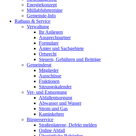
Energiekonzept
Müllabfuhrtermine
Gemeinde-Info
Rathaus & Service
Verwaltung
Ihr Anliegen
Ansprechpartner
Formulare
Ämter und Sachgebiete
Ortsrecht
Steuern, Gebühren und Beiträge
Gemeinderat
Mitglieder
Ausschüsse
Fraktionen
Sitzungskalender
Ver- und Entsorgung
Abfallentsorgung
Abwasser und Wasser
Strom und Gas
Kaminkehrer
Bürgerservice
Straßenlaterne, Defekt melden
Online Abfall
Überörtliche Behörden