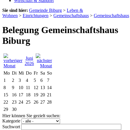
Wirtschaft & Standort
Sie sind hier:
Gemeinde Biburg
>
Leben &
Wohnen
>
Einrichtungen
>
Gemeinschaftshaus
>
Gemeinschaftshaus
Belegung Gemeinschaftshaus
Biburg
Juni
2026
Mo
Di
Mi
Do
Fr
Sa
So
1
2
3
4
5
6
7
8
9
10
11
12
13
14
15
16
17
18
19
20
21
22
23
24
25
26
27
28
29
30
Hier können Sie gezielt suchen:
Kategorie
Suchwort