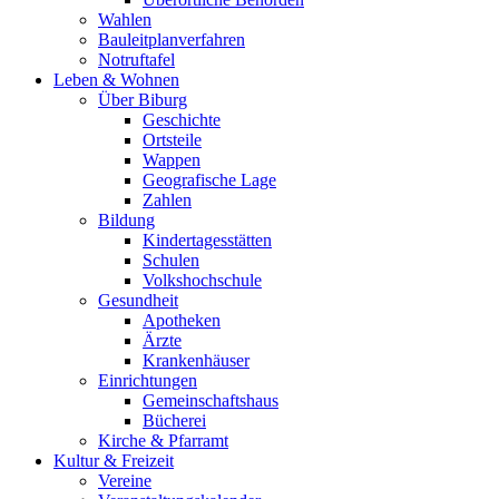
Wahlen
Bauleitplanverfahren
Notruftafel
Leben & Wohnen
Über Biburg
Geschichte
Ortsteile
Wappen
Geografische Lage
Zahlen
Bildung
Kindertagesstätten
Schulen
Volkshochschule
Gesundheit
Apotheken
Ärzte
Krankenhäuser
Einrichtungen
Gemeinschaftshaus
Bücherei
Kirche & Pfarramt
Kultur & Freizeit
Vereine