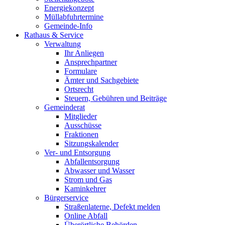
Energiekonzept
Müllabfuhrtermine
Gemeinde-Info
Rathaus & Service
Verwaltung
Ihr Anliegen
Ansprechpartner
Formulare
Ämter und Sachgebiete
Ortsrecht
Steuern, Gebühren und Beiträge
Gemeinderat
Mitglieder
Ausschüsse
Fraktionen
Sitzungskalender
Ver- und Entsorgung
Abfallentsorgung
Abwasser und Wasser
Strom und Gas
Kaminkehrer
Bürgerservice
Straßenlaterne, Defekt melden
Online Abfall
Überörtliche Behörden