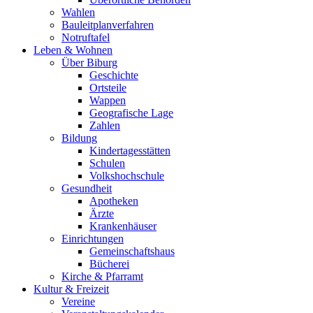
Wahlen
Bauleitplanverfahren
Notruftafel
Leben & Wohnen
Über Biburg
Geschichte
Ortsteile
Wappen
Geografische Lage
Zahlen
Bildung
Kindertagesstätten
Schulen
Volkshochschule
Gesundheit
Apotheken
Ärzte
Krankenhäuser
Einrichtungen
Gemeinschaftshaus
Bücherei
Kirche & Pfarramt
Kultur & Freizeit
Vereine