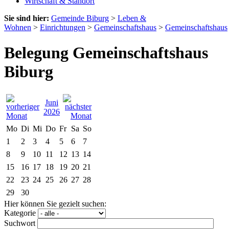
Wirtschaft & Standort
Sie sind hier:
Gemeinde Biburg
>
Leben &
Wohnen
>
Einrichtungen
>
Gemeinschaftshaus
>
Gemeinschaftshaus
Belegung Gemeinschaftshaus
Biburg
Juni
2026
Mo
Di
Mi
Do
Fr
Sa
So
1
2
3
4
5
6
7
8
9
10
11
12
13
14
15
16
17
18
19
20
21
22
23
24
25
26
27
28
29
30
Hier können Sie gezielt suchen:
Kategorie
Suchwort